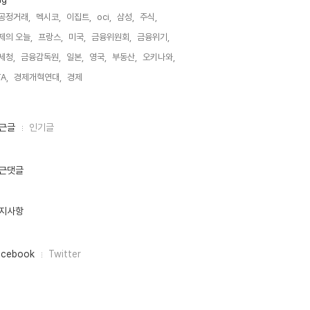
공정거래,
멕시코,
이집트,
oci,
삼성,
주식,
제의 오늘,
프랑스,
미국,
금융위원회,
금융위기,
세청,
금융감독원,
일본,
영국,
부동산,
오키나와,
A,
경제개혁연대,
경제,
근글
인기글
근댓글
지사항
acebook
Twitter