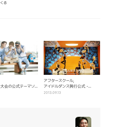
てくる
アフタースクール,
大会の公式テーマソング16日公開！
アイドルダンス興行公式 -
、
セクシーたり、目まいがしたり
2013.09.13
チューンが作曲