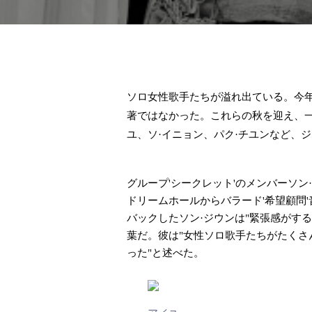
ソロ女性歌手たちが溢れ出ている。今年
著ではなかった。これらの秋を迎え、一
ユ、ソ·イニョン、パク·チユンなど、
グループ'シークレット'のメンバーソン
ドリームホールからバラード'希望顧問'
バックしたソン·ジウンは"緊張感がす
葉だ。彼は"女性ソロ歌手たちがたくさ
った"と述べた。