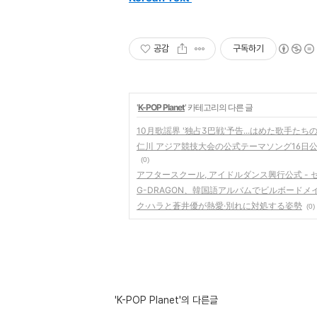
공감
구독하기
'
K-POP Planet
' 카테고리의 다른 글
10月歌謡界 '独占3巴戦'予告...はめた歌手たち
仁川 アジア競技大会の公式テーマソング16日公
(0)
アフタースクール, アイドルダンス興行公式 -
G-DRAGON、韓国語アルバムでビルボード
ク·ハラと蒼井優が熱愛·別れに対処する姿勢
(0)
'K-POP Planet'의 다른글