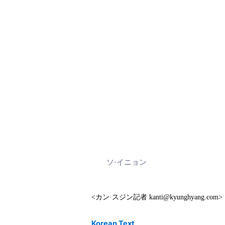
ソ·イニョン
<カン·スジン記者 kanti@kyunghyang.com>
Korean Text