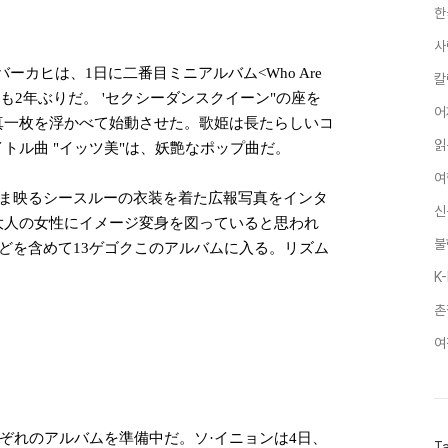
한
사
ーカヒは、1日に二番目ミニアルバム<Who Are
칼
彼も2年ぶりだ。 'セクシーダンスクイーン"の座を
어
真一枚を浮かべて始動させた。歌姫は長たらしいコ
읽
トル曲 "イッツ美"は、妖艶なポップ曲だ。
여
まま映るシースルーの衣装を着た広報写真をインタ
신
大人の女性にイメージ変身を図っていると思われ
불
などを含めて13ゲゴクこのアルバムに入る。リズム
。
K
촌
여
れぞれのアルバムを準備中だ。ソ·イニョンは4日、
T