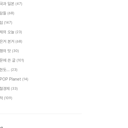
국과 일본
(47)
람들
(68)
럼
(147)
제의 오늘
(23)
은거 본거
(68)
행의 맛
(30)
문에 쓴 글
(101)
현듯...
(23)
-POP Planet
(14)
철경제
(33)
적
(109)
ag