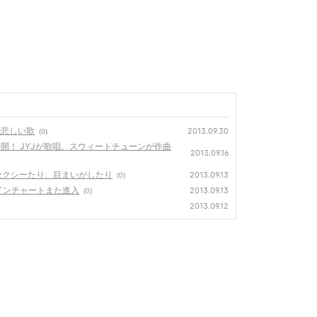
の悲しい歌
2013.09.30
(0)
開！ JYJが歌唱、スウィートチューンが作曲
2013.09.16
 セクシーたり、目まいがしたり
2013.09.13
(0)
メインチャートまた進入
2013.09.13
(0)
2013.09.12