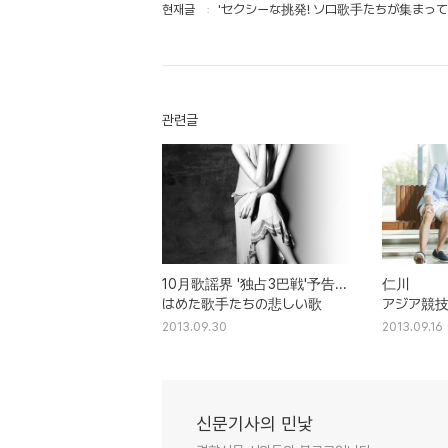
현재글
'セクシーな挑発! ソロ歌手たちが集まっ
관련글
10月歌謡界 '独占3巴戦'予告...
仁川
はめた歌手たちの悲しい歌
アジア競技
JYJが歌唱
2013.09.30
2013.09.16
スウィート
신문기사의 민낯