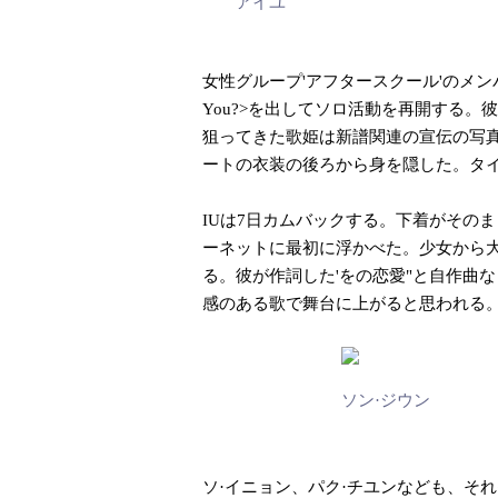
アイユ
女性グループ'アフタースクール'のメンバ
You?>を出してソロ活動を再開する。
狙ってきた歌姫は新譜関連の宣伝の写
ートの衣装の後ろから身を隠した。タイ
IUは7日カムバックする。下着がその
ーネットに最初に浮かべた。少女から
る。彼が作詞した'をの恋愛"と自作曲
感のある歌で舞台に上がると思われる
ソン·ジウン
ソ·イニョン、パク·チユンなども、そ