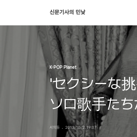
신문기사의 민낯
K-POP Planet
'セクシーな挑
ソロ歌手たち
서의동
2013. 10. 2. 19:07