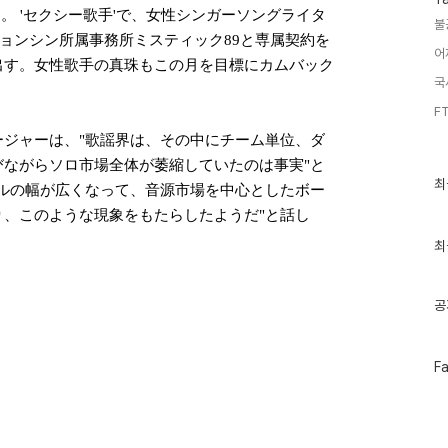
。 'セクシー歌手'で、女性シンガーソングライタ
불
ジョンシン所属事務所ミスティック89と専属契約を
어
出す。女性歌手の真珠もこの月を目標にカムバック
국
FT
ジャーは、"歌謡界は、その中にチーム単位、ダ
ながらソロ市場全体が萎縮していたのは事実"と
최
최
ルの幅が広くなって、音源市場を中心としたボー
근
글
、このような現象をもたらしたようだ"と話し
과
인
최
기
글
공
페
F
이
스
북
트
위