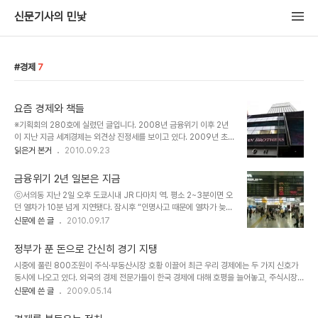
신문기사의 민낯
경제
7
요즘 경제와 책들
※기획회의 280호에 실렸던 글입니다. 2008년 금융위기 이후 2년
이 지난 지금 세계경제는 외견상 진정세를 보이고 있다. 2009년 초
동유럽 재정불안, 하반기 두바이의 신용경색, 올해 초의 남유럽 재정위
읽은거 본거
2010.09.23
기 등 간헐적인 여진(餘震)들이 있었지만 세계 각국의 대규모 경기부
양 조치에 힘입어 경제는 ‘불안한 회복’ 단계에 놓여있다. 미국의 투자
금융위기 2년 일본은 지금
은행 리먼 브라더스의 파산(2008년 9월15일)을 계기로 금융위기가
ⓒ서의동 지난 2일 오후 도쿄시내 JR 다마치 역. 평소 2~3분이면 오
본격화할 당시엔 1930년대 대공황의 재판이 되리라는 예측이 적지
던 열차가 10분 넘게 지연됐다. 잠시후 “인명사고 때문에 열차가 늦어
않았다. 하지만 대공황 이후 세계가 블록경제로 분열되면서 제2차 세
지고 있다”는 안내방송이 울렸다. 인명사고란 자살사고를 의미한다.
신문에 쓴 글
2010.09.17
계대전의 참화를 몰고온 오류를 범해서는 안된다는 공감대를 바탕으
열차를 기다리던 시마다 아사코(62·여)는 “JR 노선 중에서 특히 외곽
로 각국이 긴밀한 공조체제를 구축하고, 경기부양에 나서면서 ‘급한
을 잇는 노선에서 인명사고가 많다”며 “금융위기 이후 더 늘어난 것 같
불’은 꺼진 셈이다. 2년이 지난 지금 ..
정부가 푼 돈으로 간신히 경기 지탱
다”고 말했다. 도쿄 시내 중심가의 지하통로에는 70대로 보이는 노숙
시중에 풀린 800조원이 주식·부동산시장 호황 이끌어 최근 우리 경제에는 두 가지 신호가
인이 섭씨 30도가 넘는 온도에도 아랑곳하지 않은 채 통로바닥에 누
동시에 나오고 있다. 외국의 경제 전문가들이 한국 경제에 대해 호평을 늘어놓고, 주식시장
워있는 모습도 눈에 띄었다. 도쿄 인근 사이타마의 빈곤지원단체인 호
도 과열이 우려될 정도로 상승세를 보이고 있다. 반면 4월 실업자 수가 100만 명이 넘어갈
신문에 쓴 글
2009.05.14
토포토의 후지타 다카노리 대표이사(28)는 “금융위기 이후 네트카페
것이라는 기획재정부 장관의 경고가 나오는가 하면, 하반기 경기가 다시 침체 기미를 보이며
(PC방) 숙식자들이 도움을 요청하는 사례가 늘어나고 있다”고 말했
더블딥(Double dip)이 나타날 것이라는 우려도 나온다. 경제에 대한 신호가 이처럼 혼재
다. 이 단체의 상담건수는 20..