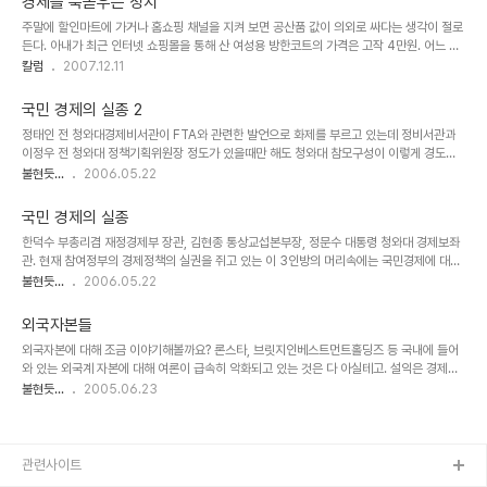
경제를 북돋우는 정치
한 것처럼 보이지만 둘 다 한국 경제의 실제 모습이다. ‘동전의 양면’ 혹은 ‘야누스의 얼굴’을
주말에 할인마트에 가거나 홈쇼핑 채널을 지켜 보면 공산품 값이 의외로 싸다는 생각이 절로
떠올리게 하는 이 현상의 근저에는 ‘지나치게 많이 풀린 돈’이 자리잡고 있다. 한국 경제의 체
든다. 아내가 최근 인터넷 쇼핑몰을 통해 산 여성용 방한코트의 가격은 고작 4만원. 어느 브
력은 좋은가 한 나라의 경제 상태를 가장 정확하게 반영하는 것은 환율이..
랜드의 어떤 소재를 썼느냐가 중요하겠지만 디자인도 그런 대로 갖췄고 한겨울을 날 수 있을
칼럼
2007.12.11
정도로 따뜻해 불만이 없다고 한다. 딸아이의 부츠도 2만5000원에 그럴싸한 물건을 인터
넷에서 구입했다. 이 역시 저렴한데다 상품자체의 ‘사용가치’에 적합한 구색을 갖췄다. 물론
국민 경제의 실종 2
사교육비와 집값 등을 포함해 세세하게 따져본다면 지표물가와 체감물가는 차이를 보이겠지
정태인 전 청와대경제비서관이 FTA와 관련한 발언으로 화제를 부르고 있는데 정비서관과
만 어쨌건 1980년대 이후 물가는 대체로 안정세를 보여 왔다. 본관로비 중앙에 ‘물가안정’
이정우 전 청와대 정책기획위원장 정도가 있을때만 해도 청와대 참모구성이 이렇게 경도돼
글씨를 새겨둔 한국은행의 물가안정 목표치는 2.5~3.5%인데 2000년대 들어 이 범..
있진 않았다고 한다. 정비서관과 이정우 위원장이 날라간 이후 재경부 출신들과 미국 변호사
불현듯...
2006.05.22
출신인 김현종 본부장이 그야말로 활개치는 양상이 됐다. 미국식 사고로 똘똘뭉친 이들은 교
육,의료도 다 개방해야 경쟁력을 갖출 수 있다고 한다. 물론 부분적으로는 옳다. 그러나 개방
국민 경제의 실종
와 사회양극화는 동전의 양면이란 사실은 별로 강조하지 않는다. 동네 구멍가게들이 홈플러
한덕수 부총리겸 재정경제부 장관, 김현종 통상교섭본부장, 정문수 대통령 청와대 경제보좌
스, 이마트 때문에 문을 닫고 동네 식당들도 할인점내 푸드코트에 밀려나고 있다. 물론 소비
관. 현재 참여정부의 경제정책의 실권을 쥐고 있는 이 3인방의 머리속에는 국민경제에 대한
자들의 후생이 그만큼 증대했을 수 있다. 그러나 취약부문 종사자들이 하나둘씩 몰락하면서
개념이 전혀 없다. 대신 개방경제를 금과옥조처럼 맘속에 모시고 산다. 국민경제와 개방경제
불현듯...
2006.05.22
내수가 줄..
의 차이점은 여러가지지만 가장 큰 것은 개방경제는 서민경제에 대한 배려와 고용창출 의지
가 희박하다는 점이다. 이들의 정책집행 과정을 살펴보면 문제가 한두가지가 아니지만 대표
외국자본들
적인 몇가지를 추려본다. 1. KT&G(옛 담배인삼공사)사태 수수방관 세계적인 기업사냥꾼인
외국자본에 대해 조금 이야기해볼까요? 론스타, 브릿지인베스트먼트홀딩즈 등 국내에 들어
칼 아이칸이 KT&G의 주식을 매집하며 경영참여를 선언했다. 그들은 한국인삼공사를 매각
와 있는 외국계 자본에 대해 여론이 급속히 악화되고 있는 것은 다 아실테고. 설익은 경제민
할 것을 요구하는 등 과도한 경영개선 요구를 하면서 KT&G를 압박, 결국 주식차익을 얻어
족주의냐 아니냐는 논란이 있을 수 있지만 실제로 얘네들 하는 행태는 진짜 못됐다. 외국계
불현듯...
2005.06.23
내고 이사를..
자본들이 하는 수법은 간단하다. 국내 부실기업들을 헐값에 인수->고배당, 유상감자를 통해
투자자본 회수->국내 기업에 비싸게 되파는 3단계 과정을 통해 엄청난 차익을 챙긴다. 더구
나 세금도 안낸다. 우리와 이중과세방지협약을 맺은 나라에 법인을 등록해놓았기 때문이다.
그런데 이 나라는 조세피난처로 유명한 라부안, 버뮤다, 바하마 등이 많다. 여기선 세금을 낼
관련사이트
필요가 없기 때문에 페이퍼 컴퍼니를 만들어 두면 한국에서도 안내고 그쪽에서도 세금이 면