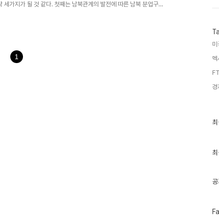
략 세가지가 될 것 같다. 첫째는 남북관계의 발전에 따른 남북 분업구
 또 한가지는 새로운 기회의 땅의 발견이다. 구체적으로 이야기하면 몽골
남북관계의 발전에 따른 남북분업구조의 확립 먼저 말해두지만 이것은 기업
T
 안될 수도 있다. 북한에서 빼낼 수 있는 것중 중요한 것은 첫째 양
간의 교육훈련이 필요하고 이..
미
1
멕
FT
경
최
최
근
글
과
인
최
기
글
공
페
F
이