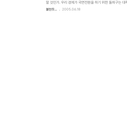
말 것인가. 우리 경제가 국면전환을 하기 위한 돌파구는 대
조의 확립, 둘째는 일본과의 FTA를 통한 산업구조 재편,
불현듯...
2005.06.18
과의 연합이다. (매우 황당한 이야기일 수도 있다) 1. 
들에게는 새로운 기회가 될 수 있지만 일반 국민에게는 도움이
질의 노동력, 둘째 석유다. 양질의 노동력이라고 했지만 약