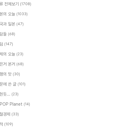
류 전체보기
(1708)
본의 오늘
(1033)
국과 일본
(47)
람들
(68)
럼
(147)
제의 오늘
(23)
은거 본거
(68)
행의 맛
(30)
문에 쓴 글
(101)
현듯...
(23)
-POP Planet
(14)
철경제
(33)
적
(109)