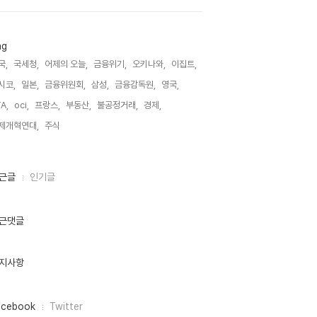
ag
국,
국세청,
어제의 오늘,
금융위기,
오키나와,
이집트,
시코,
일본,
금융위원회,
삼성,
금융감독원,
영국,
A,
oci,
프랑스,
부동산,
불공정거래,
경제,
제개혁연대,
주식,
근글
인기글
근댓글
지사항
acebook
Twitter