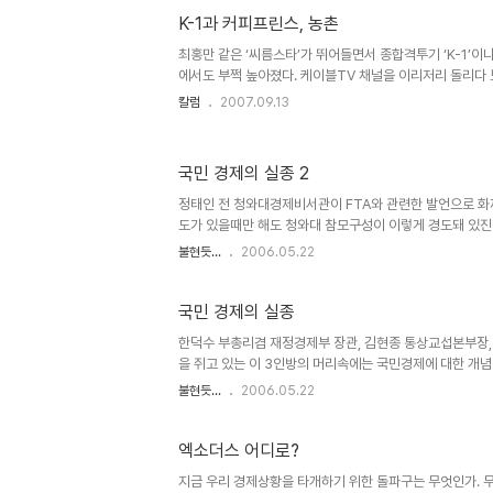
는 이들이 태반이고 용케 강을 건넜더라도 이민국 관리들과
K-1과 커피프린스, 농촌
최홍만 같은 ‘씨름스타’가 뛰어들면서 종합격투기 ‘K-1’이
에서도 부쩍 높아졌다. 케이블TV 채널을 이리저리 돌리다
볼 수 있을 정도다. 하지만 한국에서 치러지는 대회는 다소 
칼럼
2007.09.13
다. 유명 여배우인 후지와라 노리카(藤原紀香)가 방송해설
탄식과 환호를 연발하고 무사시 같은 파이터들이 TV프로에
같은 외국선수들이 CF모델로 등장한다. 종합격투기의 발
국민 경제의 실종 2
말고도 일본의 종합격투기 대회엔 우리에겐 없는 드라마적 
튀는 주먹대결 외에 ‘누가 누구에게 지고 누군 누구에게 이
정태인 전 청와대경제비서관이 FTA와 관련한 발언으로 화
는데 과..
도가 있을때만 해도 청와대 참모구성이 이렇게 경도돼 있진
신들과 미국 변호사 출신인 김현종 본부장이 그야말로 활개치
불현듯...
2006.05.22
방해야 경쟁력을 갖출 수 있다고 한다. 물론 부분적으로는 
하지 않는다. 동네 구멍가게들이 홈플러스, 이마트 때문에 
비자들의 후생이 그만큼 증대했을 수 있다. 그러나 취약부문
국민 경제의 실종
한덕수 부총리겸 재정경제부 장관, 김현종 통상교섭본부장,
을 쥐고 있는 이 3인방의 머리속에는 국민경제에 대한 개념
민경제와 개방경제의 차이점은 여러가지지만 가장 큰 것은
불현듯...
2006.05.22
이다. 이들의 정책집행 과정을 살펴보면 문제가 한두가지가 
사태 수수방관 세계적인 기업사냥꾼인 칼 아이칸이 KT&G
각할 것을 요구하는 등 과도한 경영개선 요구를 하면서 KT
엑소더스 어디로?
지금 우리 경제상황을 타개하기 위한 돌파구는 무엇인가. 