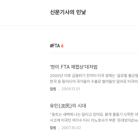
신문기사의 민낯
FTA
6
'한미 FTA 재협상'대처법
2000년 이후 금융위기 전까지 미국 경제는 ‘글로벌 불균형
한국 등 동아시아 국가들이 수출로 벌어들인 달러로 미국의
안정돼 신용 창출도 활발해진다. 소비가 국내총생산(GDP
칼럼
2009.12.01
데 지불하는 달러로 경상수지 적자에도 불구, 맘껏 소비를 누
너져내리고 있다. 집값이 폭락하자 미국 소비자들은 저축을 
도 줄어드는 흐름이다. 지난 10월 열린 주요 20개국(G20
유민(流民)의 시대
“동트는 새벽에 나는 달리고 있어요. 붉게 물들기 시작한 어
시코계 미국인 여가수 티시 이노호사가 부른 ‘돈데보이(Don
한 선율로 국내에도 잘 알려진 노래지만 스페인어에 익숙하지
칼럼
2007.10.02
순찰대의 눈을 피해 장벽을 넘어야 하는 가난한 멕시코인들
경자들은 애리조나주의 사막이나 리오그란데 강을 건넌다고 