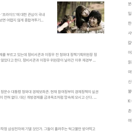
분
의 목숨을 건 숨바꼭질이 기다리고..
일
나 ‘프라이드’에 대한 관심이 국내
 보면 어렵지 않게 종합격투기를
한
밋밋하다. 이웃 일본은 좀 다르
자로 나서 피가 튀는 링 옆에서
사
 게스트로 나오는가 하면 밥 샵
상지이고 선수층이 두껍다는 점
칼
요소가 있다. 선수들간의 불꽃
어
겼고, 이번엔 누가 누구와 붙는다
제를 부르고 있는데 정비서관과 이정우 전 청와대 정책기획위원장 정
 않았다고 한다. 정비서관과 이정우 위원장이 날라간 이후 재경부 출
읽
는 양상이 됐다. 미국식 사고로 똘똘뭉친 이들은 교육,의료도 다 개
옳다. 그러나 개방와 사회양극화는 동전의 양면이란 사실은 별로 강조
여
문을 닫고 동네 식당들도 할인점내 푸드코트에 밀려나고 있다. 물론 소
신
 종사자들이 하나둘씩 몰락하면서 내수가 줄..
불
 정문수 대통령 청와대 경제보좌관. 현재 참여정부의 경제정책의 실권
이 전혀 없다. 대신 개방경제를 금과옥조처럼 맘속에 모시고 산다. 국
K
 개방경제는 서민경제에 대한 배려와 고용창출 의지가 희박하다는 점
아니지만 대표적인 몇가지를 추려본다. 1. KT&G(옛 담배인삼공사)
촌
의 주식을 매집하며 경영참여를 선언했다. 그들은 한국인삼공사를 매
&G를 압박, 결국 주식차익을 얻어내고 이사를..
여
무작정 삼성전자에 기댈 것인가. 그들이 흘려주는 떡고물만 받아먹고