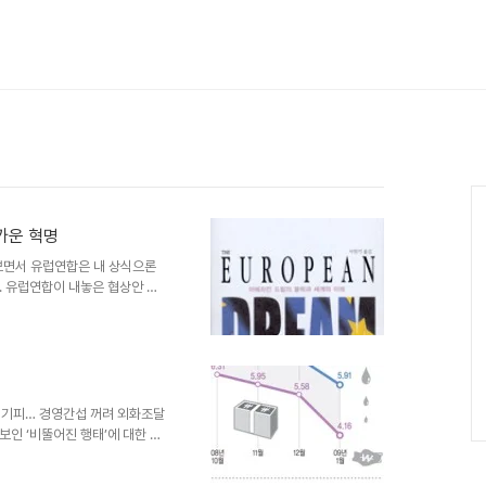
가운 혁명
켜보면서 유럽연합은 내 상식으론
. 유럽연합이 내놓은 협상안 중
의 마리당 공간을 넓히고, 도축
 무역분쟁이 발생할 경우 무역보복
도 있었다. 자유무역하자는 협상
 나오는지 고개가 갸웃거려졌다.
년을 살아온 이들이라면 누구나
나는 얼마나 유럽을 알고 있는가
은 기피… 경영간섭 꺼려 외화조달
보인 ‘비뚤어진 행태’에 대한 비
를 겪는 은행에 대한 지원에 총
에만 치중하고 있다는 지적도 나