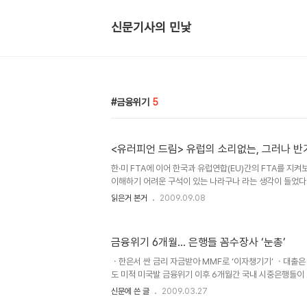
신문기사의 민낯
금융위기
5
<유러피언 드림> 유럽의 소리없는, 그러나 반
한·미 FTA에 이어 한국과 유럽연합(EU)간의 FTA를 지
이해하기 어려운 구석이 있는 나라구나 라는 생각이 들었다
엔 동물복지라는 게 있었는데, 예를들면 양계장을 지을때 닭
읽은거 본거
2009.09.08
48시간 전에는 동물을 학대하지 말 것이 포함돼 있었다.
대신 정부와 시민대표로 구성된 포럼에서 해결하자는 내용
에서 동물복지나 시민대표라는 어울리지 않는 개념들이 왜
금융위기 6개월… 은행들 꼼수장사 ‘눈총’
뼛속까지 미국을 닮기 위해 몸부림치는 한국사회에서 수십
엇비슷한 당혹감을 느꼈을 것이다. 유럽은 어떤 나라이고, 
ㆍ한은서 싼 금리 자금받아 MMF로 ‘이자챙기기’ ㆍ대출
궁금증이 들었..
도 미적 미국발 금융위기 이후 6개월간 국내 시중은행들이 
판의 목소리가 커지고 있다. 정부와 금융당국이 유동성 위기
신문에 쓴 글
2009.03.27
력을 기울였지만 은행들은 실물경제 지원보다는 ‘이자장사’