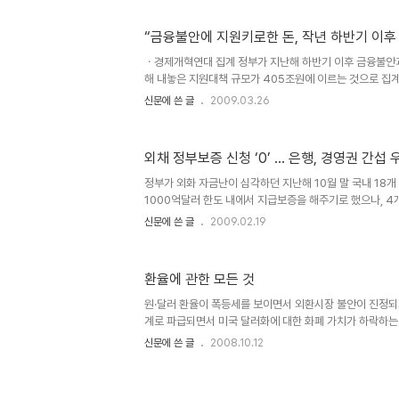
온다. 은행들은 또 정부에 기대면서 간섭은 기피하는 이중적
기피, 이자장사에 치중 = 금융감독원은 지난 12일 국내 1
“금융불안에 지원키로한 돈, 작년 하반기 이후 
하)에 대해 올해 1조3600억원을 대출하기로 했다고 밝혔
위한 대출상품을 내놓기로 한 ㄱ은행은 다음달로 출시를 미
ㆍ경제개혁연대 집계 정부가 지난해 하반기 이후 금융불안
않고..
해 내놓은 지원대책 규모가 405조원에 이르는 것으로 집계
난해 9월 이후 정부가 내놓은 금융위기 극복관련 지원대책
신문에 쓴 글
2009.03.26
부담으로 돌아올 수 있는 공적자금 성격의 지원 규모는 구
충펀드(20조원) 채권시장안정펀드(10조원) 등 현재 확정된
기관의 선제적 자본확충을 위해 정책금융공사에 설치되는
외채 정부보증 신청 ‘0’ … 은행, 경영권 간섭 
늘어나게 된다. 산업·기업은행 등 국책은행, 신용보증기금
사, 토지공사, 자산관리공사, 주택금융공사 등 공기업을 통
정부가 외화 자금난이 심각하던 지난해 10월 말 국내 18
억원으로 집계됐다. ..
1000억달러 한도 내에서 지급보증을 해주기로 했으나, 
청한 은행이 한 곳도 없었던 것으로 나타났다. 하지만 국내 
신문에 쓴 글
2009.02.19
모 해외채권으로 88억달러를 조달한 것으로 나타나 정부의
실상 유명무실했다는 지적이 나오고 있다. 이에 따라 금융
하거나 중장기 외화차입 비율이 낮은 은행들에 패널티를 부
환율에 관한 모든 것
한 유동성 지원 방식을 바꾸기로 했다. 재정부는 국내 은
을 보증잔액의 1%에서 0.7%로 내리기로 했다. 재정부 
원·달러 환율이 폭등세를 보이면서 외환시장 불안이 진정되
0.5%의 보..
계로 파급되면서 미국 달러화에 대한 화폐 가치가 하락하
는 주요국 통화에 비해 과도하게 하락하고 있다. 원·달러 
신문에 쓴 글
2008.10.12
다. 1997년 외환위기 당시에 버금갈 정도의 환율폭등이 왜
는 어떤 부정적인 영향을 미치는 지, 정부의 환율정책의 
알아본다. 1. 다른 나라 통화에 비해 원화가치가 더 떨어지