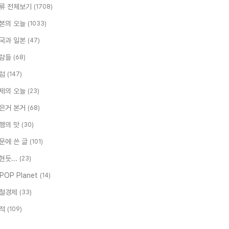
류 전체보기
(1708)
본의 오늘
(1033)
국과 일본
(47)
람들
(68)
럼
(147)
제의 오늘
(23)
은거 본거
(68)
행의 맛
(30)
문에 쓴 글
(101)
현듯...
(23)
-POP Planet
(14)
철경제
(33)
적
(109)