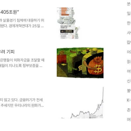
 행태를 보이고 있다. ◇ 대출은
분
4개 은행이 저신용자(7등급 이
405조원”
일
다. 하지만 이달 중 저신용자를
뤘고, ㄴ은행은 계획조차 세우지
과 실물경기 침체에 대응하기 위
한
됐다. 경제개혁연대가 25일 지
의 자금규모를 집계한 결과 국민
사
조조정기금(40조원) 은행자본확
칼
 것만 70조원에 이른다. 금융
 금융안정기금까지 포함하면 더
우려 기피
어
, 기술신용보증기금, 수출보험공
해 지원되는 자금은 77조2900
개 은행들이 외화자금을 조달할 때
읽
4개월이 지나도록 정부보증을 신
은행들은 올 들어 공모 또는 사
여
 대외채무 지급보증 조치가 사
신
당국은 중소기업 대출실적이 저조
과하는 방식으로 국내 은행에 대
불
행의 대외채무 지급보증 수수료율
관계자는 “독일이나 뉴질랜드 등은
지 않고 있다. 금융위기가 전세
K
는 추세지만 우리나라의 원화가치
촌
환율은 올들어 30%가까이 올랐
 발생하는지, 우리 경제 전반에
여
문제는 무엇인지 등을 문답풀이로
는 이유는 금융위기가 전 세계로