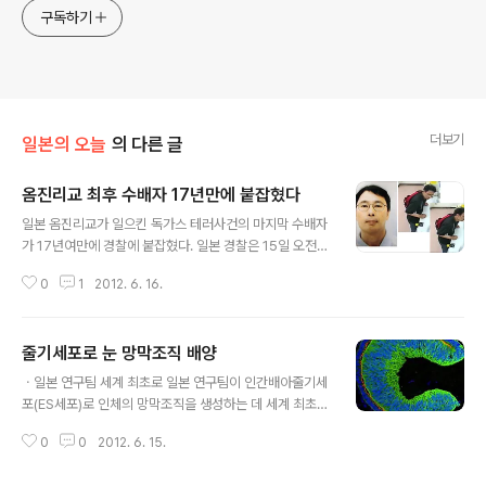
구독하기
더보기
일본의 오늘
의 다른 글
옴진리교 최후 수배자 17년만에 붙잡혔다
글 내용
일본 옴진리교가 일으킨 독가스 테러사건의 마지막 수배자
가 17년여만에 경찰에 붙잡혔다. 일본 경찰은 15일 오전 9
시15분쯤 도쿄 오타(大田)구 니시카마타(西蒲田)의 만화
0
1
2012. 6. 16.
카페에서 수배자 다카하시 가쓰야(高橋克也·54)를 검거
했다. 경찰은 만화가게 종업원의 신고를 받고 출동해 다카
하시를 붙잡아 살인혐의 등으로 체포했다. 다카하시는 경
줄기세포로 눈 망막조직 배양
찰에 저항없이 본인임을 인정했다고 일본언론들은 전했다.
글 내용
지하철 테러사건 등에 가담한 혐의로 1995년 5월부터 수
ㆍ일본 연구팀 세계 최초로 일본 연구팀이 인간배아줄기세
배를 받아오던 다카하시는 지난 3일 체포된 기쿠치 나오코
포(ES세포)로 인체의 망막조직을 생성하는 데 세계 최초로
(菊地直子·40)와 1996년 11월 사이타마현 도코로자와
성공했다. 눈의 망막조직은 재생력이 약하고 손상될 경우
시 교단의 아지트로부터 도주한 뒤 행적이 끊겼다. 그러다
0
0
2012. 6. 15.
자연회복이 불가능해 재생의료의 핵심과제 중 하나로 꼽혀
지난 3일 기쿠치가 체포되면서 가와사키(川崎)시의 은신
왔다. 일본 이화학연구소 발생·재생과학연구센터와 스미토
처가 발각되자 경찰이 달라진 얼굴사진을 공개..