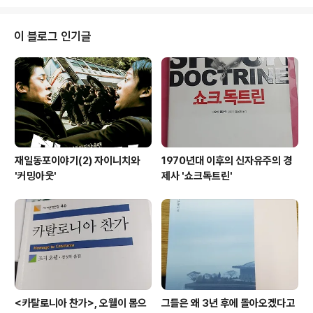
모화학 연구팀이 인간배아줄기세포를 활용해 다층구조를
가진 입체 망막조직을 개발하는 데 성공했다고 도쿄신문이
14일 보도했다. 연구결과는 미국의 과학전문지 ‘셀 줄기세
이 블로그 인기글
포(Cell Stem Cell)’ 최신호에 발표됐다. 연구팀은 세포
덩어리를 일정 조건을 부여한 배양액에 띄워 세포 덩어리
가 복잡한 구조를 스스로 생성토록 하는 배양기술을 개발
했다. 지난해에는 쥐의 배아줄기세포를 이용해 망막조직을
만든 바 있다. 연구팀은 이 기술을 활용해..
재일동포이야기(2) 자이니치와
1970년대 이후의 신자유주의 경
'커밍아웃'
제사 '쇼크독트린'
<카탈로니아 찬가>, 오웰이 몸으
그들은 왜 3년 후에 돌아오겠다고