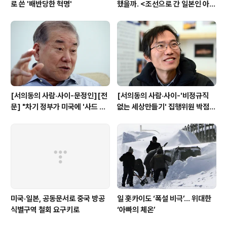
로 쓴 '배반당한 혁명'
했을까. <조선으로 간 일본인 아내
>
[서의동의 사람·사이-문정인][전
[서의동의 사람·사이-'비정규직
문] "차기 정부가 미국에 '사드 동
없는 세상만들기' 집행위원 박점
결' 제안해야"
규][전문]
미국·일본, 공동문서로 중국 방공
일 홋카이도 ‘폭설 비극’… 위대한
식별구역 철회 요구키로
‘아빠의 체온’