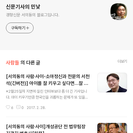
신문기사의 민낯
경향신문 서의동의 블로그입니다.
구독하기
더보기
사람들
의 다른 글
[서의동의 사람·사이-소아정신과 전문의 서천
석(긴버전)] 아이를 잘 키우고 싶다면…잘 키
글 내용
워야 한다는 마음을 버리세요
※2월25일자 지면에 실린 인터뷰보다 좀 더 긴 기사입니
다. 아이 키우기만큼 한국인을 괴롭히는 문제가 또 있을까.
첫돌 갓 지난 아이를 사교육 시장에 내보내는 부모 마음도
6
0
2017. 2. 28.
그리 기꺼울 것 같진 않지만, ‘내 아이는 사교육 안 시킨
다’고 결심한 부모들도 편한 마음으로 일상을 보내지는 못
한다. 먹고살기 바빠 사교육은커녕 아이 얼굴 제대로 보기
[서의동의 사람·사이]개성공단 전 법무팀장
어려운 가정도 숱하다. 아이에 대한 관심이 어느 때보다 높
은 ‘총력육아시대’지만 어른이 되기 싫은 아이도 그만큼 늘