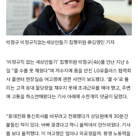
박점규 비정규직없는세상만들기 집행위원 @김영민 기자
‘비정규직 없는 세상만들기’ 집행위원 박점규(46)를 만난 지난 6
일 “콜 수를 못 채웠다”며 저수지에 몸을 던진 LG유플러스 협력회
사 콜센터 현장실습 여고생에 관한 사연이 보도됐다. ‘콜 수’로 불
리는 고객 응대 할당량을 채우지 못해 초과근무를 해야 했고, 주변
에 고통을 하소연해왔다는 기사 아래에 수천개의 댓글이 달렸다.
“휴대전화 통신회사를 바꾸려고 전화했다가 상담원에게 30분간
붙들린 적이 있다. 바빠 끊겠다고 하니 울먹여서 안쓰러웠다. 기사
를 보다 울컥했다. 이 여고생은 얼마나 외로웠을까. 평생 노동력을