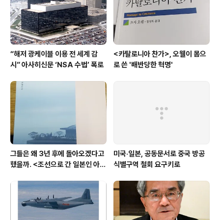
“해저 광케이블 이용 전 세계 감
<카탈로니아 찬가>, 오웰이 몸으
시” 아사히신문 ‘NSA 수법’ 폭로
로 쓴 '배반당한 혁명'
그들은 왜 3년 후에 돌아오겠다고
미국·일본, 공동문서로 중국 방공
했을까. <조선으로 간 일본인 아내
식별구역 철회 요구키로
>