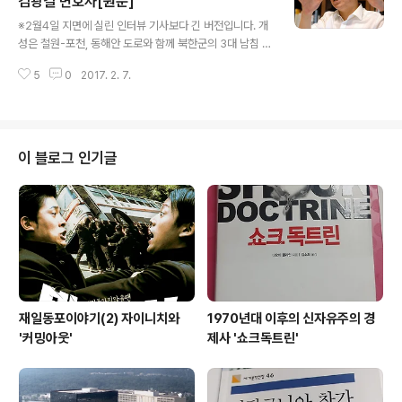
김광길 변호사[원문]
글 내용
어나는 혼돈상태다. 잘 키워야 한다는 부모의 조바심이 지
※2월4일 지면에 실린 인터뷰 기사보다 긴 버전입니다. 개
나치다보니 아이가 ‘감정의 하수구’가 되기도 한다. ‘육아멘
성은 철원-포천, 동해안 도로와 함께 북한군의 3대 남침 루
토’로 통하는 소아정신과 전문의 서천석 행복한아이연구소
트였다. 한국전쟁 개전초기 인민군 6사단은 개성을 출발해
장(48)은 아이 키우기에 대해 ‘쾌도난마’의 해법을 제시하
5
0
2017. 2. 7.
통진-김포를 거쳐 영등포로 진격했다. 전쟁 1년 전인 194
지는 않는다. 꾸준한 관찰과 ..
9년 여름에도 남북이 송악산 488고지를 차지하기 위해 연
대급 규모의 군사충돌을 불사할 정도로 개성은 군사전략적
요충지였다. 2000년 이곳에 공단을 짓기로 남북이 합의한
뒤 인민군 6사단과 64사단, 62포병여단이 송악산 이북과
이 블로그 인기글
개풍군으로 자리를 옮겼다. 휴전선이 실질적으로 10~15
㎞ 북상한 것이다. 남북협력의 긴장완화 효과를 이보다 더
극적으로 드러낸 사례는 없다. 그 개성공단이 지난해 2월1
0일 박근혜 정부의 갑작스런 중단조치로 가동 12년만에
폐쇄됐다. 하루 뒤인 2..
재일동포이야기(2) 자이니치와
1970년대 이후의 신자유주의 경
'커밍아웃'
제사 '쇼크독트린'