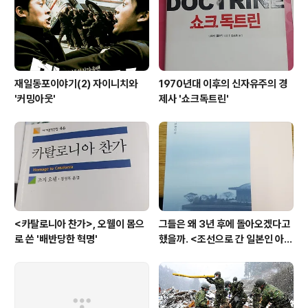
고 있다. 지난 15일에는 전날보다 0.02%포인트 오른 연
3.7..
재일동포이야기(2) 자이니치와
1970년대 이후의 신자유주의 경
'커밍아웃'
제사 '쇼크독트린'
<카탈로니아 찬가>, 오웰이 몸으
그들은 왜 3년 후에 돌아오겠다고
로 쓴 '배반당한 혁명'
했을까. <조선으로 간 일본인 아내
>