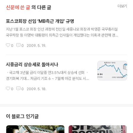
더보기
신문에 쓴 글
의 다른 글
포스코회장 선임 ‘MB측근 개입’ 규명
글 내용
지난 1월 포스코 회장 인선 과정에 천신일 세중나모 회장과 박영준 국무총리실
국무차장 등 이명박 대통령의 최측근 인사들이 개입했다는 의혹과 관련해 경제
개혁연대가 포스코에 신임 회장 추천 및 선임과정에 대한 정보 공개를 요구하고
0
0
2009. 5. 19.
나섰다. 이명박 정부 이후 끊임없이 제기된 ‘낙하산 인사’ 논란을 규명하기 위해
주주권 발동이 제기된 것은 처음이다. 경제개혁연대는 18일 보도자료를 내고
“주주자격으로 올해 초부터 2월28일까지 있었던 최고경영자(CEO) 추천위원
시중금리 상승세로 돌아서나
회 및 이사회 의사록의 열람등사를 포스코에 청구했다”고 밝혔다. 경제개혁연
글 내용
대는 “우제창 민주당 의원이 지난달 포스코 이구택 회장의 퇴임과 신임 회장 선
ㆍ국고채 3년물 금리 이달중 연3.5%대서 상승세 선회 ㆍ
임과정에 외부 인사가 개입해 영향력을 행사했다고 주장한 데 따른 것”이라고
경기회복 기대… 저금리 기조 6 ~ 7월께 마감 분석도 시중
설명했다. 경제개혁연대는 “포..
금리가 저점에 다다를 조짐을 보이고 있다. 지표금리인 국
0
0
2009. 5. 18.
고채 3년물 금리가 연 3.5%대까지 내려간 뒤 상승 쪽으로
방향을 틀고 있기 때문이다. 채권시장 일각에서는 경기회
복에 대한 기대감이 커져 금융위기 이후 조성된 저금리 기
조가 오는 6~7월쯤 막을 내리는 게 아니냐는 분석도 나온
다. 17일 채권시장에 따르면 국고채 3년물 금리는 지난 3
이 블로그 인기글
월19일 연 3.49%, 4월28일 연 3.50% 등 두 차례 연 3.
5% 이하로 떨어졌으나 이후 상승세로 돌아섰다. 국고채 3
년물 금리는 이달 들어 연 3.78~3.93% 범위에서 움직이