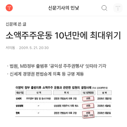
검색하기
신문기사의 민낯
티스토리
신문에 쓴 글
소액주주운동 10년만에 최대위기
서의동
2009. 5. 21. 20:30
ㆍ법원, MB정부 출범후 ‘공익성 주주권행사’ 잇따라 기각
ㆍ신세계 경영권 편법승계 의혹 등 규명 제동