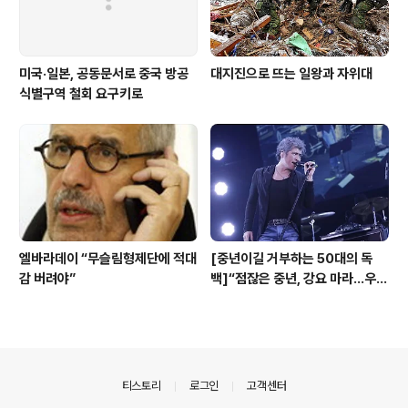
미국·일본, 공동문서로 중국 방공
대지진으로 뜨는 일왕과 자위대
식별구역 철회 요구키로
엘바라데이 “무슬림형제단에 적대
[중년이길 거부하는 50대의 독
감 버려야”
백]“점잖은 중년, 강요 마라…우리
는 아직 한창때야”
의안내
티스토리
로그인
고객센터