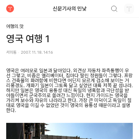
검색하기
신문기사의 민낯
티스토리
여행의 맛
영국 여행 1
서의동
2007. 11. 18. 14:16
영국은 여러모로 일본과 닮아있다. 외견상 자동차 좌측통행이 우
선 그렇고, 비좁은 엘리베이터, 집마다 딸린 정원들이 그렇다. 프랑
스 건축물의 화려함에 비한다면 어딘지 모르게 검소해 보이는 거
리풍경도. 개화기 일본이 그토록 닮고 싶었던 대륙 저쪽 끝 섬나라.
하지만 일본은 영국의 융통성 대신 독일의 냉혹함과 극단성을 받
아들이면서 군국주의로 쏠려간 느낌이다. 현지 가이드는 영국을
가리켜 보수와 자유의 나라라고 한다. 가장 큰 미덕이고 독일이 절
대로 영국을 이길 수 없었던 것이 영국의 융통성 때문이라고 설명
한다.