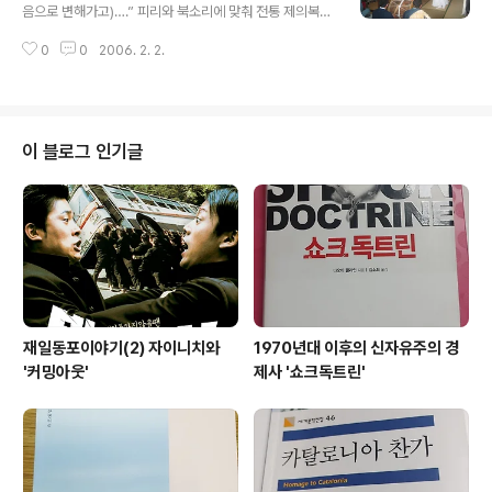
음으로 변해가고)….” 피리와 북소리에 맞춰 전통 제의복장
을 한 공연자들이 4평 남짓한 다다미방에서 주문을 외듯
0
0
2006. 2. 2.
같은 가사를 반복해 읊조리면서 춤사위를 선보인다. 끊임
없이 같은 음률을 반복하는 피리소리, 공연자들의 엇비슷
한 동작의 반복으로 다소 지루할 법도 하건만 도시에서 온
관객들의 표정은 외진 산촌에서 펼쳐지는 축제의 하룻밤을
기꺼이 맞을 준비가 돼있는 듯 익숙함이 느껴진다. 지난 1
이 블로그 인기글
월14일 오후 8시 요카구라 마쓰리(축제)가 열린 일본 규슈
미야자키현 다카치호정 아키모토마을의 한 민가. 200여명
의 관광객들이 둘러앉아 요카구라를 지켜보고 있었다. 요
카구라란 일본의 고대신화를 주제로 한 일종의 제의로 신
화의 고장으로 유명한 이곳 다카치호정에서 ..
재일동포이야기(2) 자이니치와
1970년대 이후의 신자유주의 경
'커밍아웃'
제사 '쇼크독트린'