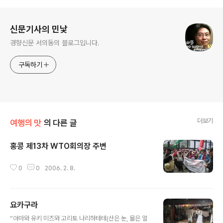
로그 정보
신문기사의 민낯
경향신문 서의동의 블로그입니다.
구독하기
더보기
여행의 맛
의 다른 글
홍콩 제13차 WTO회의장 주변
글 내용
0
0
2006. 2. 8.
요카구라
글 내용
“야마와 유키 미즈와 고리토 나리하테테(산은 눈, 물은 얼