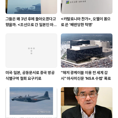
그들은 왜 3년 후에 돌아오겠다고
<카탈로니아 찬가>, 오웰이 몸으
했을까. <조선으로 간 일본인 아내
로 쓴 '배반당한 혁명'
>
미국·일본, 공동문서로 중국 방공
“해저 광케이블 이용 전 세계 감
식별구역 철회 요구키로
시” 아사히신문 ‘NSA 수법’ 폭로