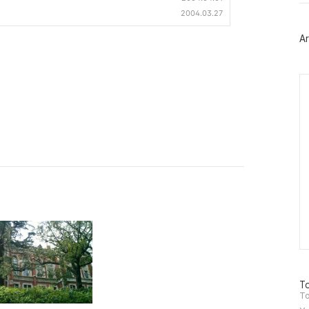
터
2004.03.27
플
러
Ar
그
인
Ca
방
To
문
To
자