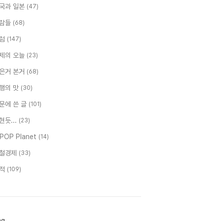
국과 일본
(47)
람들
(68)
럼
(147)
제의 오늘
(23)
은거 본거
(68)
행의 맛
(30)
문에 쓴 글
(101)
현듯...
(23)
-POP Planet
(14)
철경제
(33)
적
(109)
ag