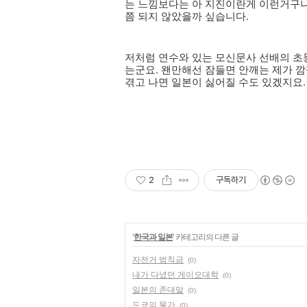
는 느낌보다는 아 지진이란게 이런거구나 
쯤 되지 않았을까 싶습니다.
저처럼 연수와 있는 모신문사 선배의 초
는군요. 왠만해선 잠들면 안깨는 제가 깜
겪고 나면 일본이 싫어질 수도 있겠지요.
2
구독하기
'
한국과 일본
' 카테고리의 다른 글
자전거 범칙금
(0)
내가 다녔던 게이오대학
(0)
일본의 존대말
(0)
도쿄의 물가
(0)