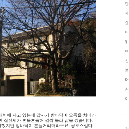
한
사
칼
어
읽
여
신
불
K
촌
여
새벽에 자고 있는데 갑자기 방바닥이 요동을 치더라
만 집전체가 흔들흔들해 깜짝 놀라 잠을 깼습니다.
약했지만 방바닥이 흔들거리더라구요. 공포스럽다
T