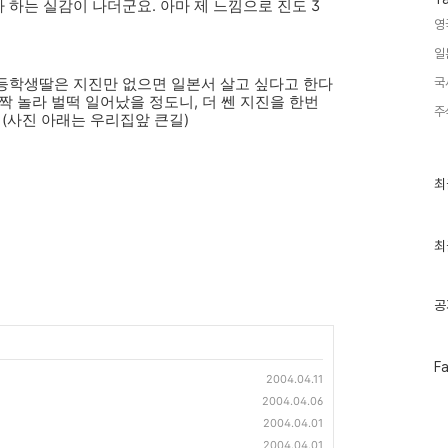
하는 실감이 나더군요. 아마 제 느낌으로 진도 3
영
일
등학생딸은 지진만 없으면 일본서 살고 싶다고 한다
국
짝 놀라 벌떡 일어났을 정도니, 더 쎈 지진을 한번
주
 (사진 아래는 우리집앞 큰길)
최
최
근
글
과
인
최
기
글
공
페
F
2004.04.11
이
스
2004.04.06
북
2004.04.01
트
위
2004.04.01