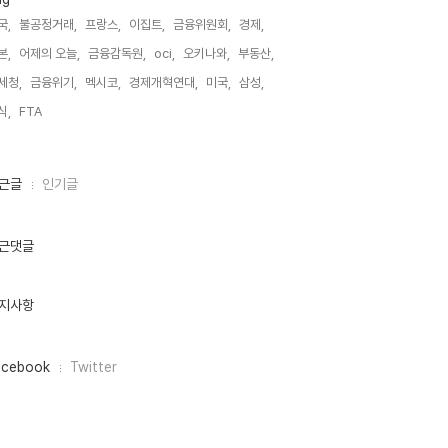
국,
불공정거래,
프랑스,
이집트,
금융위원회,
경제,
본,
어제의 오늘,
금융감독원,
oci,
오키나와,
부동산,
세청,
금융위기,
멕시코,
경제개혁연대,
미국,
삼성,
식,
FTA,
근글
인기글
근댓글
지사항
acebook
Twitter