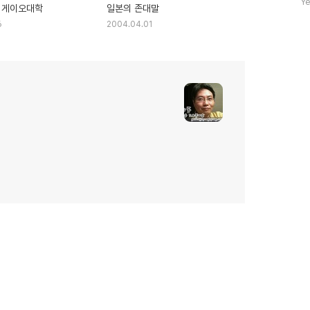
Ye
 게이오대학
일본의 존대말
수
6
2004.04.01