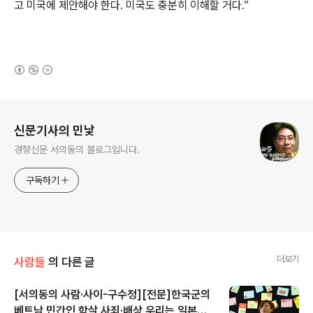
고 미국에 제안해야 한다. 미국도 충분히 이해할 거다.”
(새창열림)
로그 정보
신문기사의 민낯
경향신문 서의동의 블로그입니다.
구독하기
더보기
사람들
의 다른 글
[서의동의 사람·사이-구수정][전문]한국군의
베트남 민간인 학살 사죄·배상,우리는 일본처