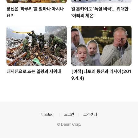
당신은 ‘하루키’를 얼마나 아시나
일 홋카이도 ‘폭설 비극’… 위대한
요?
‘아빠의 체온’
대지진으로 뜨는 일왕과 자위대
[여적]나토의 동진과 러시아(201
9.4.4)
의안내
티스토리
로그인
고객센터
© Daum Corp.