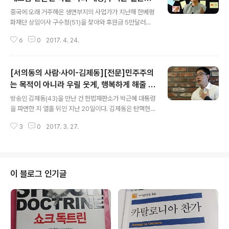
글 내용
럼 하면 안돼
중국에 오래 거주해온 생면부지의 사업가가 지난해 한베평
화재단 상임이사 구수정(51)을 찾아와 후원금 5만달러를
내놓고 갔다. 신문을 보다 한국군 베트남 민간인 학살을 처
6
0
2017. 4. 24.
음 접하고 받은 충격이 커 뭐라도 하지 않으면 안됐던 모양
이다. 지난 5일에는 ‘부족하나마 용서받고자 하는 곳에 쓰
여지기를 바란다’는 손편지가 재단 사무실로 배달됐다. 충
[서의동의 사람·사이-김제동][전문]민주주의
북에 사는 발신인은 기초생활수급자인 2급 장애인. 아르바
이트로 생계를 잇는 형편인데도 매달 3만원 후원을 약정했
는 목적이 아니라 우릴 웃게, 행복하게 해줄 수
글 내용
다. 지난 11일 서울 성동구 옥수동 재단 사무실에서 만난 구
단이죠
방송인 김제동(43)을 만난 건 헌법재판소가 박근혜 대통령
수정은 “베트남에서 벌어진 참상을 알려온 지 19년째가 되
을 파면한 지 열흘 뒤인 지난 20일이다. 김제동은 탄핵현
지만 여전히 처음 듣는다는 이들이 많다. 많은 이들에게 충
장에서 만민공동회를 열어 쉽고 분명한 언어로 국민이 권
격을 던지고, 동시에 마음을 두드리는 것 같다”고 했다. 구
3
0
2017. 3. 27.
력자임을 일깨웠고, 자존감을 불어넣었다. 그에게 지난 겨
수정은 베트남 유학 시절인 1..
울의 이야기를 듣고 싶어 서울 서초동 사무실을 찾았다. 3
시간 반에 걸친 인터뷰에서 김제동은 “누가 대통령이 되더
라도 이행해야 할 정책목록을 시민들이 만드는 작업이 필
요하다”고 강조했다. 정치인들이 ‘국민과의 연정’에 나서야
이 블로그 인기글
한다고도 했다. 세월호가 1074일만에 맹골수도를 떠나기
시작한 24일, 다시 15분간 통화해서 세월호에 대한 생각
을 물었다. 지난 25일자 경향신문 인터뷰 기사에 지면 제
약으로 담지 못한 내용을 보충해 싣는다. ■3주기 추도식
제대로 해야 - 세월호가 1074일..