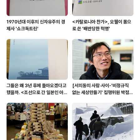
1970년대 이후의 신자유주의 경
<카탈로니아 찬가>, 오웰이 몸으
제사 '쇼크독트린'
로 쓴 '배반당한 혁명'
그들은 왜 3년 후에 돌아오겠다고
[서의동의 사람·사이-'비정규직
했을까. <조선으로 간 일본인 아내
없는 세상만들기' 집행위원 박점
>
규][전문]