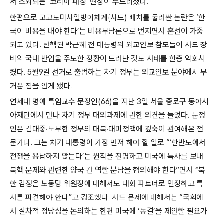
서 소외되는 ‘코리아 패싱’ 현상이 두드러졌다.
한편으로 고고도미사일방어체계(사드) 배치를 둘러싼 논란은 ‘한
국이 비용을 내야 한다’는 비용부담론으로 번지면서 혼선이 가중
되고 있다. 탄핵된 박근혜 전 대통령의 외교안보 참모들이 사드 장
비의 국내 반입을 주도한 정황이 드러난 것도 사태를 한층 악화시
켰다. 5월9일 선거로 출범하는 차기 정부는 외교안보 분야에서 무
거운 짐을 안게 됐다.
연세대 명예 특임교수 문정인(66)을 지난 3일 서울 종로구 동아시
아재단에서 만나 차기 정부 대외과제에 관한 의견을 들었다. 문정
인은 김대중·노무현 정부의 대북·대미정책에 깊숙이 관여해온 전
문가다. 그는 차기 대통령이 가장 먼저 해야 할 일로 “‘한반도에서
전쟁을 용납하지 않는다’는 원칙을 천명하고 미국에 특사를 보내
북핵 문제와 관련한 양국 간 역할 분담을 협의해야 한다”면서 “북
한 김정은 노동당 위원장에 대해서도 대화 파트너로 인정하고 특
사를 파견해야 한다”고 강조했다. 사드 문제에 대해서는 “국회에
서 절차적 정당성을 논의하는 한편 미국에 ‘동결’을 제안할 필요가