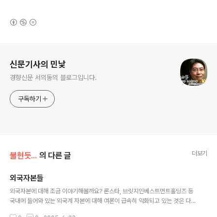
(새창열림)
로그 정보
신문기사의 민낯
경향신문 서의동의 블로그입니다.
구독하기
더보기
불현듯...
의 다른 글
외국자본들
글 내용
외국자본에 대해 조금 이야기해볼까요? 론스타, 브릿지인베스트먼트홀딩즈 등
국내에 들어와 있는 외국계 자본에 대해 여론이 급속히 악화되고 있는 것은 다
아실테고. 설익은 경제민족주의냐 아니냐는 논란이 있을 수 있지만 실제로 얘네