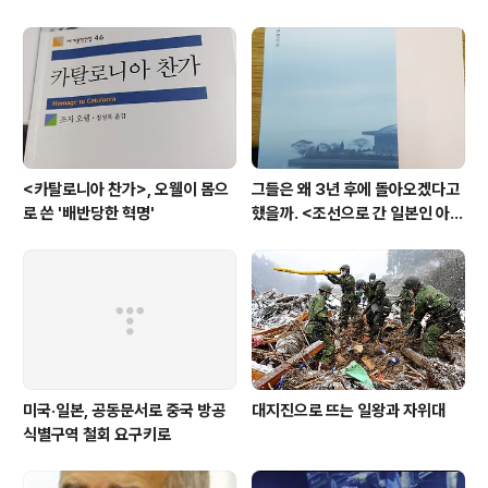
<카탈로니아 찬가>, 오웰이 몸으
그들은 왜 3년 후에 돌아오겠다고
로 쓴 '배반당한 혁명'
했을까. <조선으로 간 일본인 아내
>
미국·일본, 공동문서로 중국 방공
대지진으로 뜨는 일왕과 자위대
식별구역 철회 요구키로