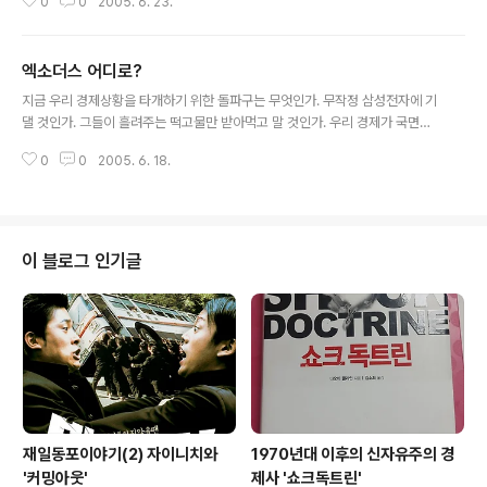
0
0
2005. 6. 23.
들 하는 행태는 진짜 못됐다. 외국계자본들이 하는 수법은 간단하다. 국내 부실
기업들을 헐값에 인수->고배당, 유상감자를 통해 투자자본 회수->국내 기업에
비싸게 되파는 3단계 과정을 통해 엄청난 차익을 챙긴다. 더구나 세금도 안낸
엑소더스 어디로?
다. 우리와 이중과세방지협약을 맺은 나라에 법인을 등록해놓았기 때문이다. 그
글 내용
런데 이 나라는 조세피난처로 유명한 라부안, 버뮤다, 바하마 등이 많다. 여기선
지금 우리 경제상황을 타개하기 위한 돌파구는 무엇인가. 무작정 삼성전자에 기
세금을 낼 필요가 없기 때문에 페이퍼 컴퍼니를 만들어 두면 한국에서도 안내고
댈 것인가. 그들이 흘려주는 떡고물만 받아먹고 말 것인가. 우리 경제가 국면전
그쪽에서도 세금이 면제된다..
환을 하기 위한 돌파구는 대략 세가지가 될 것 같다. 첫째는 남북관계의 발전에
0
0
2005. 6. 18.
따른 남북 분업구조의 확립, 둘째는 일본과의 FTA를 통한 산업구조 재편, 또 한
가지는 새로운 기회의 땅의 발견이다. 구체적으로 이야기하면 몽골과의 연합이
다. (매우 황당한 이야기일 수도 있다) 1. 남북관계의 발전에 따른 남북분업구조
의 확립 먼저 말해두지만 이것은 기업들에게는 새로운 기회가 될 수 있지만 일
반 국민에게는 도움이 안될 수도 있다. 북한에서 빼낼 수 있는 것중 중요한 것은
이 블로그 인기글
첫째 양질의 노동력, 둘째 석유다. 양질의 노동력이라고 했지만 약간의 교육훈
련이 필요하고 이..
재일동포이야기(2) 자이니치와
1970년대 이후의 신자유주의 경
'커밍아웃'
제사 '쇼크독트린'