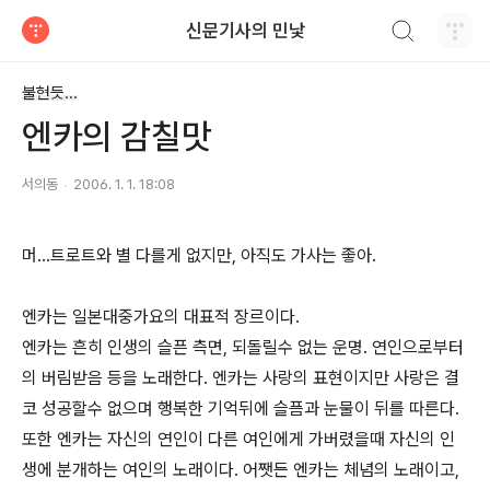
검색하기
신문기사의 민낯
티스토리
불현듯...
엔카의 감칠맛
서의동
2006. 1. 1. 18:08
머...트로트와 별 다를게 없지만, 아직도 가사는 좋아.
엔카는 일본대중가요의 대표적 장르이다.
엔카는 흔히 인생의 슬픈 측면, 되돌릴수 없는 운명. 연인으로부터
의 버림받음 등을 노래한다. 엔카는 사랑의 표현이지만 사랑은 결
코 성공할수 없으며 행복한 기억뒤에 슬픔과 눈물이 뒤를 따른다.
또한 엔카는 자신의 연인이 다른 여인에게 가버렸을때 자신의 인
생에 분개하는 여인의 노래이다. 어쨋든 엔카는 체념의 노래이고,