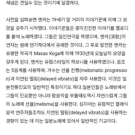
체념은 견딜수 있는 것이기에 달콤하다.
사전을 살펴보면 엔카는 19세기 말 거리의 이야기꾼에 의해 그 모
양을 갖추기 시작했다. 이야기꾼들은 흥미진진한 이야기를 멜로디
를 붙여 노래하였다. 그들은 일인연극을 하였으며. 엔카(演歌)의
연자는 원래 연기하다에서 유래한 것이다. 그 후로 발전한 엔카는
유명한 작곡가 Masao Koga에 의해 1930년대 오늘날의 모양을
갖추게 된다. 엔카는 유럽스타일의 하모니를 사용하였으나. 음조
는 5음계를 사용하며. 가수는 선율 진행(melismatic progressio
n)과 지연된 떨림(delayed vibrato)을 자주 사용한다. 이것은 일
본전통민요의 일반적인 특징이기도 하다.일본인들은 노래방에서
그들의 민요뿐만 아니라 팝음악을 부를때도역시 자연스럽게 그들
의 노래에 선율(melisma)을 사용한다. 심지어는 유럽적인 클래식
음악 연주자들조차도 지연된 떨림(delayed vibrato)을 사용하는
경향이 있는 데 이는 일본노래에 있어서 일반적인 기교이다.