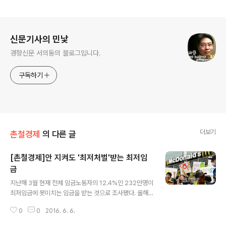
로그 정보
신문기사의 민낯
경향신문 서의동의 블로그입니다.
구독하기
더보기
촌철경제
의 다른 글
[촌철경제]안 지켜도 '최저처벌'받는 최저임
금
글 내용
지난해 3월 현재 전체 임금노동자의 12.4%인 232만명이
최저임금에 못미치는 임금을 받는 것으로 조사됐다. 올해
최저시급은 6030원이지만 편의점 알바의 경우 통상 500
0
0
2016. 6. 6.
0원선이라고 한다. 항의해도 “너 말고 할 사람 많으니 그만
두라”며 핀잔만 받기 일쑤다. 최저임금 미달자는 매년 늘어