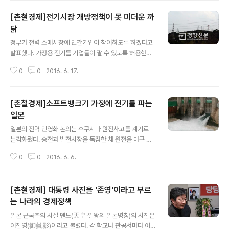
나고 있다. 위반하면 3년이하 징역이나 2000만원 이하 벌
[촌철경제]전기시장 개방정책이 못 미더운 까
금에 처하도록 돼 있지만 위반해도 안준 임금을 주면 더이
상 처벌하지 않는 경우가 대부분이기 때문이다. 최저임금
닭
글 내용
을 주지 않은 사업자에 대한 사법처리율은 0.12%에 불과
정부가 전력 소매시장에 민간기업이 참여하도록 하겠다고
하다. 한마디로 법집행을 무르게 하니 안지키고 보는 것이
발표했다. 가정용 전기를 기업들이 팔 수 있도록 허용한다
다. 최저임금 위반 사업장에 대한 처벌을 무겁게 하고, 위반
는 게 핵심이다. 필수공공재인 전기의 판매를 민간에 맡겨
여부에 대한 면밀한 감시가 필요하다. 제도에 대한 불신이
0
0
2016. 6. 17.
도 되느냐는 우려에 정부는 경제협력개발기구(OECD)회
더 커지지 않도록 해야 ..
원국 대부분이 시행하고 있는 ‘세계적 추세’라고 강조한다.
하지만 한국 기업에 대한 신뢰도가 OECD 회원국 중 바닥
[촌철경제]소프트뱅크기 가정에 전기를 파는
수준이라는 점을 정부는 외면한다. 기업에 대한 신뢰가 낮
은 현실에서 ‘한전이 독점하고 있는 전기 판매 시장을 경쟁
일본
글 내용
구도로 만들면 소비자 후생이 증가할 것’이라는 논리는 잘
일본의 전력 민영화 논의는 후쿠시마 원전사고를 계기로
먹혀들지 않는다. 국내 판매차량과 수출용 차량을 다르게
본격화됐다. 송전과 발전시장을 독점한 채 원전을 마구 지
만들고, 같은 값인데도 일본에서 파는 과자와 국내에서 파
어온 전력회사들의 문제점이 원전사고를 계기로 부각됐기
는 과장의 중량이 다르다는 지적 등이 꾸준히 불거지면서
0
0
2016. 6. 6.
때문이다. 태양광과 풍력 등 깨끗한 전기를 쓰고자 하는 시
기업에 대한 불신은 쌓여왔다. 여기엔 기업..
민의 열망이 결실을 맺어 1일부터 가정용 전력판매가 완전
자유화됐다. 일본의 각 가정은 우리에게도 익숙한 소프트
[촌철경제] 대통령 사진을 '존영'이라고 부르
뱅크, 리쿠르트 같은 기업들과 계약을 맺고 전기를 사서 쓸
수 있다. 공공재인 전기 생산에 민간참여를 허용한다는 점
는 나라의 경제정책
글 내용
은 분명 우려스럽다. 영국의 경우 민영화 이후 전기요금이
일본 군국주의 시절 덴노(天皇·일왕의 일본명칭)의 사진은
2배로 오르기도 했다. 하지만 한국 정부와 한국전력의 행
어진영(御眞影)이라고 불렸다. 각 학교나 관공서마다 어