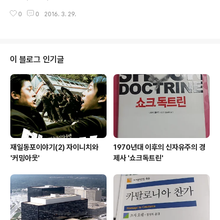
태를 보면 부분적으로나마 민간참여가 나을 수 있겠다는
진영이 걸려 학생이나 직원들이 정기적으로 참배하는 행사
생각이 들 정도다. 전력이 넘쳐 발전소가 놀고 있는데도 주
0
0
2016. 3. 29.
를 갖기도 했다. 최근 박근혜 대통령의 얼굴 사진이 존영
민 반발을 무시하고 원전을 더 짓고 있는데다..
(尊影)으로 불리고 있는 것으로 확인됐다. 새누리당이 유
승민 의원 등 탈당자의 의원 사무소에 걸린 박 대통령의 ‘존
영’을 반납하라는 공문을 지난 28일 보냈다고 한다. 이런
권위주의적인 용어는 당혹스럽다. 당청관계가 ‘최고존엄과
이 블로그 인기글
그 수하들’ 정도로 바뀐 것인가. 이런 구도하에서 한국경제
의 바람직한 방향에 대한 진지한 논의를 기대할 수 있을까.
최고존엄의 심기에 맞지 않는 정책들이 가차없이 잘려나가
고, 야당이나 여론의 지적이 제대로 반영될리 없다. 개성공
단 폐쇄나 사드배치 같은 정책들이 경..
재일동포이야기(2) 자이니치와
1970년대 이후의 신자유주의 경
'커밍아웃'
제사 '쇼크독트린'