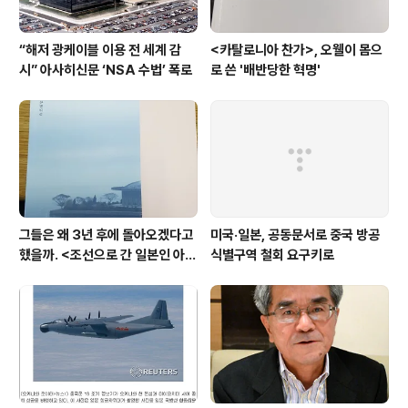
“해저 광케이블 이용 전 세계 감
<카탈로니아 찬가>, 오웰이 몸으
시” 아사히신문 ‘NSA 수법’ 폭로
로 쓴 '배반당한 혁명'
그들은 왜 3년 후에 돌아오겠다고
미국·일본, 공동문서로 중국 방공
했을까. <조선으로 간 일본인 아내
식별구역 철회 요구키로
>