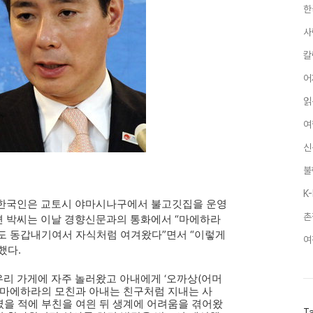
한
사
칼
어
읽
여
신
불
K
 한국인은 교토시 야마시나구에서 불고깃집을 운영
촌
 남편 박씨는 이날 경향신문과의 통화에서 “마에하라
과도 동갑내기여서 자식처럼 여겨왔다”면서 “이렇게
여
했다.
 우리 가게에 자주 놀러왔고 아내에게 ‘오까상(어머
도 마에하라의 모친과 아내는 친구처럼 지내는 사
렸을 적에 부친을 여읜 뒤 생계에 어려움을 겪어왔
T