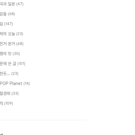
국과 일본
(47)
람들
(68)
럼
(147)
제의 오늘
(23)
은거 본거
(68)
행의 맛
(30)
문에 쓴 글
(101)
현듯...
(23)
-POP Planet
(14)
철경제
(33)
적
(109)
ag