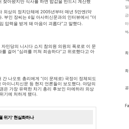
하러 찾아왔지만 식사를 하면 밥값을 반드시 계산했
일
 외상의 정치단체에 2005년부터 매년 5만엔(약
금
부인 장씨는 6일 아사히신문과의 인터뷰에서 “더
다.
임 압력을 받게 돼 마음이 괴롭다”고 말했다.
미
멕
자민당의 니시다 쇼지 참의원 의원의 폭로로 이 문
화를 걸어 “심려를 끼쳐 죄송하다”고 위로했다고 아
최
최
근
글
과
인
최
기
간 나오토 총리에게 “(이 문제로) 국정이 정체되도
글
고 마이니치신문 등 현지 언론들이 보도했다. 야당의
공
권은 가장 유력한 차기 총리 후보인 마에하라 외상
위기에 처하게 됐다.
페
F
이
스
3월 위기’ 현실화하나
북
트
위