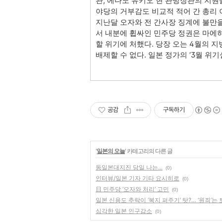
관, 에다노 유키오 현 관방장관의 지
야당의 거부감도 비교적 적어 간 총리 
지난달 오자와 전 간사장 징계에 불만을
서 내분에 휩싸인 민주당 정권은 마에
할 위기에 처했다. 당장 오는 4월의
배제할 수 없다. 일본 정가의 ‘3월 위
공감
구독하기
'
일본의 오늘
' 카테고리의 다른 글
동일본대지진 당일 나는...
(0)
인터뷰/일본 기자 기타 요시히로
(0)
日 민주당 ‘오자와 처리’ 고민
(0)
일본 신용도 추락이 ‘복지 퍼주기’ 탓?… ‘원죄’는
심각한 일본 인구감소
(0)