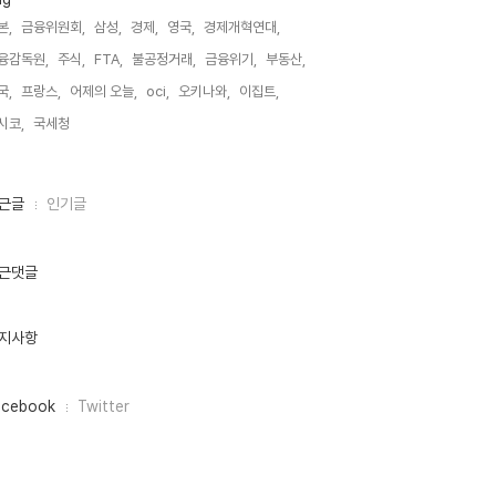
본,
금융위원회,
삼성,
경제,
영국,
경제개혁연대,
융감독원,
주식,
FTA,
불공정거래,
금융위기,
부동산,
국,
프랑스,
어제의 오늘,
oci,
오키나와,
이집트,
시코,
국세청,
근글
인기글
근댓글
지사항
acebook
Twitter