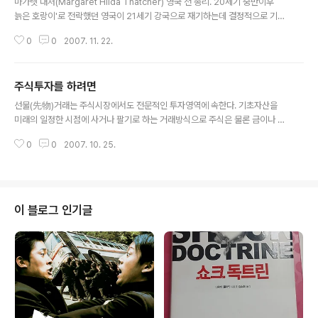
마가렛 대처(Margaret Hilda Thatcher) 영국 전 총리. 20세기 중반이후 `
늙은 호랑이'로 전락했던 영국이 21세기 강국으로 재기하는데 결정적으로 기여
한 인물이다. 영국 보수당 당수였던 대처가 1979년 5월 집권한 뒤 추진한 정책
0
0
2007. 11. 22.
들은 잘 알려져 있지만 광산노조와 1년반에 걸친 사투끝에 석탄산업 합리화를
강행한 일과 복지삭감을 핵심으로 하는 신자유주의 모델을 확립한 점 등이 가장
인상적이다. 개인적으론 탄광 구조조정이 한창이던 1990년대 영국 북부 요크
주식투자를 하려면
셔 지방의 한 탄광노조 밴드를 소재로 한 영화 `브래스드 오프'(Brassed off)
글 내용
에서 본 실직광부들의 고단한 모습들이 생생했던 탓인지 `철의 여인' 대처와 영
선물(先物)거래는 주식시장에서도 전문적인 투자영역에 속한다. 기초자산을
국에 대한 인상은 그다지 좋지 않았다. 영화를 볼 당시가 외환위기의 암운이..
미래의 일정한 시점에 사거나 팔기로 하는 거래방식으로 주식은 물론 금이나 곡
물 등도 대상이 된다. 자신이 쥐고 있는 실물이나 주식의 가격이 장래에 얼마에
0
0
2007. 10. 25.
팔리는 것이 유리할지를 판단해 거래하는 방식인 만큼 고도의 전문성이 요구된
다. 그 때문에 현물주식을 투자하는 이들은 꽤 늘어났지만 선물에까지 손을 대
는 이는 흔치 않다. 이른바 ‘꾼’들의 영역인 것이다. 하지만 선물거래는 꽤나 오
랜 역사를 갖고 있다. 17세기 네덜란드를 일대로 광풍처럼 휘몰아쳤던 튤립거
래가 세계최초의 선물거래였고 오사카에서는 쌀 선물거래소가 18세기에 만들
이 블로그 인기글
어졌다. ‘인간의 욕망’을 존중하기 시작한 자본주의와 거의 같은 궤적을 그리고
있는 셈이다. 에드워드 챈슬러가 ..