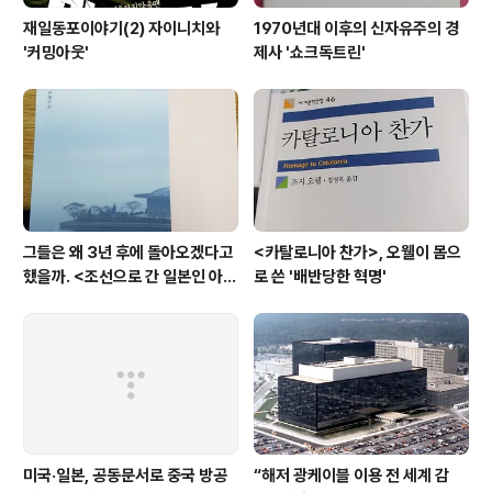
재일동포이야기(2) 자이니치와
1970년대 이후의 신자유주의 경
'커밍아웃'
제사 '쇼크독트린'
그들은 왜 3년 후에 돌아오겠다고
<카탈로니아 찬가>, 오웰이 몸으
했을까. <조선으로 간 일본인 아내
로 쓴 '배반당한 혁명'
>
미국·일본, 공동문서로 중국 방공
“해저 광케이블 이용 전 세계 감