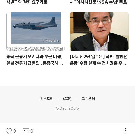
식별구역 철회 요구키로
시” 아사히신문 ‘NSA 수법’ 폭로
중국 군용기 오키나와 부근 비행,
[대지진2년 일본은] 국민 ‘탈원전
일본 전투기 급발진.. 동중국해 중-
운동’ 수렴 실패 속 정치권은 우향
일 신경전 재개
우
의안내
티스토리
로그인
고객센터
© Daum Corp.
0
0