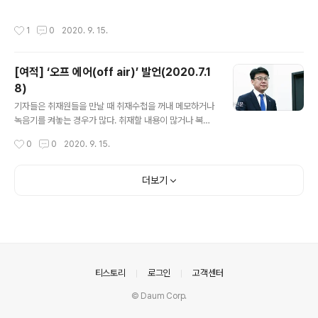
한과 관계 개선의 물꼬를 튼 북방정책이 그랬고, 부동산 문
일 동맹은 굳건하다”고 다짐해야 했다. 미 국무부 관리들이
제의 근원적 해결을 시도한 ‘토지공개념’도 혁신적이었다.
새 일본 총리의 이름을 헷갈려하는 장면에 일본인들은 혀
작성시간
1
0
2020. 9. 15.
1980년대 후반 3저(저달러·저유가·저금리) 호황으로 시중
를 찼다. 민주당 정권은 오키나와의 미군기지 이전 문제로
에 돈이 흘러넘치자 여유자금이 부동산에 몰려들었다. 19
미국과 갈등을 빚은 ..
87년 12월 대통령 선거과정에서 풀린 돈들도 땅값을 밀어
[여적] ‘오프 에어(off air)’ 발언(2020.7.1
올렸다. 부동산 투기에 따른 집값폭등으로 서민들의 불만
8)
은 임계점으로 치솟았다. 집권 첫해인 1988년 13대 총선
글 내용
에서 패배해 정국 주도권을 상실한 노태우 정부에 부동산
기자들은 취재원들을 만날 때 취재수첩을 꺼내 메모하거나
문제는 정권의 존립을 위협했다. 조순 부총리, 문희갑 경제
녹음기를 켜놓는 경우가 많다. 취재할 내용이 많거나 복잡
수석 등 경제관료들은 연일 “개혁이 없으면 혁명이 일어난
한 경우 불가피하게 쓰는 방법이지만, 취재원들은 수첩과
작성시간
0
0
2020. 9. 15.
다”고 경고(경향신문 1989년 ..
녹음기 같은 소도구에 의외로 긴장한다. 그래서 인터뷰가
끝나 녹음기를 끄고 수첩을 집어넣을 때 취재원은 안도감
에 긴장을 푼다. 이때 ‘오프 에어(off air) 발언’에서 허심탄
더보기
회한 속내가 드러나는 경우가 적지 않고, 명민한 기자는 이
‘진실의 순간’을 놓치지 않는다. 그래서 ‘오프 에어’ 발언은
파장을 낳는다. 2012년 3월26일 서울 핵안보정상회의에
참석한 버락 오바마 미 대통령이 드미트리 메드베데프 러
시아 대통령과 단독 정상회담을 끝낸 직후 마이크가 켜진
줄 모르고 나눈 대화가 그대로 공개됐다. 당시 미국이 유럽
의안내
티스토리
로그인
고객센터
일원에 미사일방어(M..
© Daum Corp.