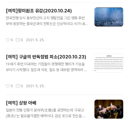
920년 창간된 문학동인지 ‘폐허’ 표지에는 한자 ‘廢墟’와
로 단축됐다. 테일러리즘, 포디즘 ..
에스페란토 ‘La Ruino’가 나란히 쓰였다. 1925년 창립된
[여적]항미원조 유감(2020.10.24)
‘조선프롤레타리아예술가동맹’ 즉 카프(KAPF)는 에스페
글 내용
란토 ‘Korea Artista Proleta Federatio’의 약자다. 에
한국전쟁 당시 동부전선의 고지 쟁탈전을 그린 영화 후반
스페란토는 폴란드 안과의사 루드비코 자라로 자멘호프가
부에 등장하는 중국군과의 전투신은 인상적이다. 비가 내
1887년 만들었다. 자멘호프는 언어의 차이가 불화를 낳는
리는 칠흑 같은 한밤의 전장에 돌연 피리 소리가 울려 퍼지
만큼, 모든 이들이 쉽게 배워 쓸 수 있는 공통어가 있다면..
며 중국군의 야습이 시작됐다. 조명탄 불빛으로 사위가 밝
작성시간
0
0
2021. 5. 25.
아지자 끊임없이 밀려드는 중국군의 엄청난 규모에 국군은
경악한다. 한국전쟁에서 미군은 중국군의 인해전술에 호되
게 당했다. 1950년 11월 개마고원 출입구 황초령 인근의
[여적] 구글의 반독점법 피소(2020.10.23)
장진호 일대에서 중국군 12만명과 미군 2만명이 마주쳤
글 내용
다. 중국군의 대규모 참전을 알지 못했던 미군이 해병대 1
19세기 후반 미국에는 기업들의 경쟁제한 행위가 기승을
사단을 장진호 지역으로 침투시켰다가 중국군에 포위되면
부리기 시작했다. 철강과 석유, 철도 등 대부분 영역에서 시
서 전투(장진호 전투)가 벌어졌다. 미 해병대는 영하 30도
장을 독점하는 기업 형태인 트러스트들이 속출했다. 트러
의 혹한 속에서 사투를 벌이며 가까스로 흥남으로 철수하
스트의 대표 격인 인물이 ‘석유왕’ 존 데이비스 록펠러다.
작성시간
0
0
2021. 5. 25.
는 데 성공했지만 이 과정에서 2500여명이 희..
남북전쟁 때 곡물사업으로 돈을 번 록펠러는 1870년 석유
회사 스탠더드오일을 세운 뒤 이듬해엔 뉴욕, 필라델피아,
피츠버그 등에 있던 정유사 27개를 인수·합병한다. 1873
[여적] 상왕 아베
년 세계 금융공황 와중에 석유회사들을 줍다시피 사들인
글 내용
다. 1880년 스탠더드오일의 시장 점유율은 90%를 넘었
일본의 전통 인형극 분라쿠(文樂)를 공연하는데 ‘구로고
고, 급기야 ‘독점 괴물(The Monster Monopoly)’로 불
(黑衣)’는 필요불가결한 배역이다. 검은 옷으로 전신을 가
렸다. 독점 기업들은 생산량 조정·가격 인상 등으로 막대한
린 채 인형을 뒤에서 붙잡고 조종하거나 무대에 소도구를
이익을 챙기면서 경쟁기업의 사다리를 걷어찼다. 1904년
옮기는 역할을 하는 이가 구로고다. 관객들은 극에 집중하