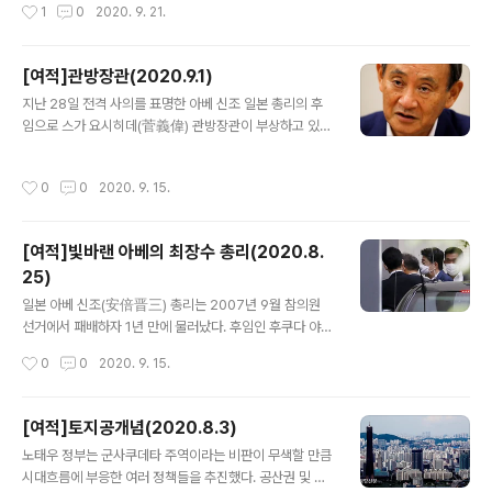
작성시간
1
0
2020. 9. 21.
에는 300여개의 ..
기 위해 구로고를 ‘없는 것’으로 간주한다. 구로고 덕분에
인형들은 인간 못지않은 섬세한 동작을 펼쳐보일 수 있다.
과거 일본 정치도 총리(인형)를 실세 정치인과 관료들이 뒤
[여적]관방장관(2020.9.1)
에서 조종하는 ‘구로고 정치’였다. 총리에서 물러난 뒤에도
글 내용
자기 파벌을 움직이며 막후에서 실권을 휘두르는 상왕(上
지난 28일 전격 사의를 표명한 아베 신조 일본 총리의 후
王)들이 드물지 않았다. 1972년부터 2년 반 총리를 지낸
임으로 스가 요시히데(菅義偉) 관방장관이 부상하고 있
뒤에도 10년 이상 일본 정계를 주무른 다나카 가쿠에이가
다. 스가 장관은 2012년 ‘제2차 아베 정권’ 출범 때부터 관
대표적이다. 다나카는 1982년 나카소네 야스히로가 총리
방장관을 맡아 내각 운영을 총괄해온 핵심 인사인 만큼 아
작성시간
0
0
2020. 9. 15.
에 오르는 데 결정적인 영향력을..
베 총리의 공백을 메울 적임자라는 평가들이 나오고 있다
고 한다. 일본 정부에서 내각관방은 총리를 보좌·지원하는
조직으로, 정부 주요 정책의 기획, 조정 및 정보 수집 등을
[여적]빛바랜 아베의 최장수 총리(2020.8.
담당한다. 그 수장인 관방장관은 국정 현안을 해당 부처 및
25)
여당과 조율하고, 현안에 대한 정부의 공식 견해를 발표한
글 내용
다. 한국으로 치면 대통령비서실장, 정책실장과 대변인을
일본 아베 신조(安倍晋三) 총리는 2007년 9월 참의원
합친 막중한 자리다. 2014년에는 내각 인사국이 설치되면
선거에서 패배하자 1년 만에 물러났다. 후임인 후쿠다 야스
서 관방장관이 각 부처 국장급까지의 인사권을 쥐고 있다.
오, 아소 다로 등 자민당 총리들도 1년을 넘기지 못하고, 총
작성시간
0
0
2020. 9. 15.
본래 관방(官房)은 군주의 ..
선 패배로 민주당에 정권을 넘겨줬다. 하지만 민주당 정권
도 별반 다르지 않아서 집권 3년3개월간 3명의 총리가 등
장했다. 6명의 ‘단명 총리’를 거치면서 국제 사회에서 일본
[여적]토지공개념(2020.8.3)
의 존재감은 희미해졌다. 주요 7개국(G7) 회의 같은 국제
글 내용
노태우 정부는 군사쿠데타 주역이라는 비판이 무색할 만큼
행사장에서 일본 총리들은 외톨이 신세였다. 버락 오바마
시대흐름에 부응한 여러 정책들을 추진했다. 공산권 및 북
미국 대통령은 재임기간 중 무려 5명의 일본 총리에게 “미·