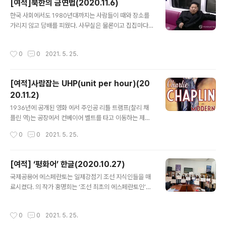
[여적]북한의 금연법(2020.11.6)
려던 오바마의 중동정책을 거꾸로 세운 것이다. 지난 9월
글 내용
미국의 중재로 이스라엘이 아랍에미리트연합(UAE)·바레
한국 사회에서도 1980년대까지는 사람들이 때와 장소를
인과 관계를 정상화하는 ‘아브라함 협정’ 체결로 이 구상은
가리지 않고 담배를 피웠다. 사무실은 물론이고 집집마다
급진전했다. 이스라엘은 최근 베냐민 네타냐후 총리가 걸
안방에 큼직한 재떨이가 놓여 있었다. 시내버스나 지하철
프지역 맹주인 사우디아라비아를 극비 방문했다는 관측이
에서도 창문을 열고 담배를 피워댔다. 하지만 1995년 국
작성시간
0
0
2021. 5. 25.
나올 정도로 운신의 폭을 넓혔다. 이란과 중동..
민건강증진법 제정으로 흡연에 대한 법적 규제가 도입되기
시작했고, 외환위기 이후 ‘글로벌 스탠더드’가 강조되는 사
회 분위기 속에서 금연이 급물살을 탔다. 북한의 금연운동
[여적]사람잡는 UHP(unit per hour)(20
도 그다지 늦은 편은 아니다. ‘던힐’을 즐겨 피우던 애연가
20.11.2)
김정일 국방위원장이 2001년 담배를 끊은 것을 계기로 흡
글 내용
연의 폐해가 지적되기 시작했고, “담배는 심장을 겨눈 총과
1936년에 공개된 영화 에서 주인공 리틀 트램프(찰리 채
같다”는 식의 금연 포스터가 곳곳에 걸렸다. 최고인민회의
플린 역)는 공장에서 컨베이어 벨트를 타고 이동하는 제품
상임위원회는 2005년 ‘담배통제법’을 제정해 병원이나 진
의 나사를 조이는 것이 업무다. 잠시 쉬려 해도 사장이 텔레
작성시간
0
0
2021. 5. 25.
료소, 열차, 버스 등 대중교통..
스크린에 등장해 호통친다. 일에 치인 트램프는 모든 사물
을 조이려는 강박증에 걸려 한바탕 소동을 벌이다 정신병
원에 끌려간다. 컨베이어 벨트는 조립생산 방식(assembl
[여적] ‘평화어’ 한글(2020.10.27)
y line)을 구현하기 위해 고안됐다. 미국 미시간주의 포드
글 내용
국제공용어 에스페란토는 일제강점기 조선 지식인들을 매
자동차 공장(하이랜드 파크)은 4층에서 시작된 작업이 아
료시켰다. 의 작가 홍명희는 ‘조선 최초의 에스페란토인’이
래층으로 내려가면서 자동차가 점차 완성되는 구조로 설계
라는 뜻을 담은 ‘벽초(碧初)’를 호로 했다. 청록색은 에스페
됐다. 노동자들은 제자리를 지키며 할당 업무만 완수하면
란토의 상징색이다. 벽초는 동아일보 편집국장 시절 지면
되는 방식으로 노동효율을 극대화했다. 포드 자동차의 모
작성시간
0
0
2021. 5. 25.
에 고정란을 만들어 논객들의 글을 에스페란토로 실었다. 1
델 T는 이런 방식을 통해 730여분의 조립시간이 93분으