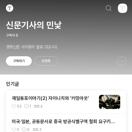
검색하기
티스토리
신문기사의 민낯
구독자
0
경향신문 서의동의 블로그입니다.
구독하기
방명록
신고하기 레이어
열기
인기글
재일동포이야기(2) 자이니치와 '커밍아웃'
53
1
조회
6
미국·일본, 공동문서로 중국 방공식별구역 철회 요구키로
0
0
조회
3