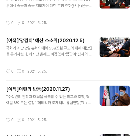
사정을 고려하면 가볍게 불평할 수만은 없다. 2005년부터
부에서 중국과 중국 지도자에 대한 호칭 격하(格下)운동이
10년간 철도 자살 사건은 6000건에 달했다. 2001년 1월
벌어진 바 있다. 중국을 중화인민공화국(PRC)이나 ‘차이
26일 저녁에도 한 취객이 선로에 뛰어들었다. 도쿄 도심을
나’ 대신 ‘중국 공산당’으로, 시진핑 국가주석을 ‘주석(pre
순환하는 JR야마노테선의 신오쿠보역이다. 플랫폼에 있던
작성시간
0
0
2021. 5. 25.
sident)’이 아니라 ‘총서기(general secretary)’로 부르
일본인 사진작가 세키네 시로(당시 47세)와 유학생 이수현
는 식이다. 총서기는 시진핑 주석이 겸하고 있는 중국 공산
씨(26세)가 취객을 구..
당 중앙위원회의 직함이다. 대중 강경파인 마이크 폼페이
[여적]'깜깜이' 예산 소소위(2020.12.5)
오 국무장관이 언론 인터뷰 등을 통해 이 운동을 확산시켰
글 내용
다. 공산당이 지배하는 중국 권위주의 체제를 비판하려는
국회가 지난 2일 본회의에서 558조원 규모의 새해 예산안
일종의 ‘색깔공세’였다. 운동은 꽤 조직적이어서 지난해 5
을 통과시켰다. 하지만 올해도 어김없이 ‘깜깜이’ 심사와 나
월 발간된 백악관의 대중전략 리포트에는 시진핑 주석의
눠먹기 증액이 되풀이됐다. 지역구 민원이 집중되는 국토
직함이 모두 ‘총서기’로 표기됐다. 미 의회 공화당 의원들은
교통위, 농림축산해양위, 산자위 등을 중심으로 증액 요구
작성시간
0
0
2021. 5. 25.
공문서에서 ..
가 쇄도하면서 상임위 예비심사에서만 정부 예산안보다 9
조6000억원이 불어났다. 예결위에서는 예산안 제안설명
→전문위원 검토보고→종합정책질의→부별 심사 또는 분
[여적]이란의 반등(2020.11.27)
과위원회 심사→예산안 조정소위 심사→찬반토론의 순서
글 내용
를 거쳐 예산안을 확정한다. 예결위 의원만 50명에 이르다
“수십년의 긴장과 대립을 극복할 수 있는 외교와 조정, 협
보니 본격 심사는 여야 의원 15명으로 구성된 예산안 조정
력을 보여주는 결정”(페데리카 모게리니 유럽연합(EU) 외
소위가 맡는다. 하지만 심사 막바지 국면이 되면 ‘소(小)소
교안보 고위대표)으로 평가된 2015년 포괄적공동행동계
위’로 불리는 비공식 협의체가 등장해 최종 조율하는 것이
획(JCPOA·이란 핵합의)은 도널드 트럼프 대통령 취임으
작성시간
0
0
2021. 5. 25.
관행으로 굳어졌다. 올해에는 정성호 예결위원장과..
로 파기 수순에 돌입했다. 이란을 적대국으로 돌리고 페르
시아만을 중심으로 중동을 갈라 친미 진영을 결집시키자는
것이 트럼프 중동정책의 핵심이다. 이란을 파트너로 삼으