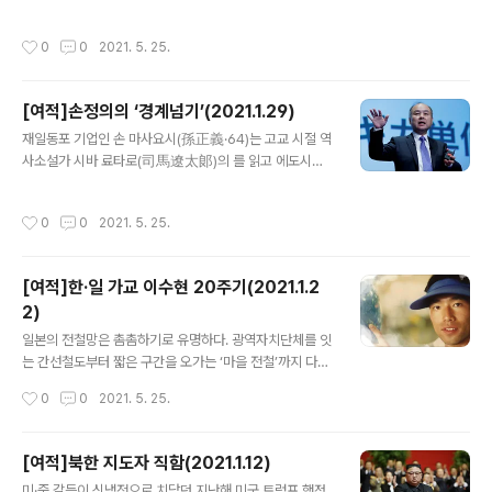
정된 이후 괄목상대하게 성장한 선전을 눈으로 확인하고
지키기 위해 마녀재판과 마녀사냥에 매달렸다. 흑사병을
싶었던 것이다. 저개발국의 경제특구는 초기 노동집약적
비롯한 감염병, 경제위기 등으로 흐트러진 민심을 다잡는
작성시간
0
0
2021. 5. 25.
위탁가공업에서 시작해 기술집약적 산업을 거쳐 하이테크
데 마녀사냥은 안성맞춤의 제의(祭儀)였다. 마녀사냥으로
산업으로 옮겨 가는데 선전이 그 대표 사례다. 선전과 개성
대표되는 희생양 찾기는 동서양과 시대를 막론하고 되..
은 닮은 점이 많다. 홍콩과 인접한 선전이 초기 화상(華商)
[여적]손정의의 ‘경계넘기’(2021.1.29)
자본으로 성장했듯 개성공단도 남한 기업들 투자가 자양분
글 내용
이다. 홍콩에서 관광객들이 버스로 1시간 거리의 선전을 찾
재일동포 기업인 손 마사요시(孫正義·64)는 고교 시절 역
는데, 서울 은평구에서 차로 1시간 거리인 개성도 관광 여
사소설가 시바 료타로(司馬遼太郞)의 를 읽고 에도시대
건이 그 못지않다. 김정일 위원장이 초기에 북측 노동자들
말기의 풍운아 사카모토 료마(坂本龍馬)에 매료됐다. 시
의 급여를 월 50달러만 받겠다고 한 것은 개성공단의 먼
코쿠의 하급무사였던 료마는 시대를 뛰어넘는 혜안과 지략
작성시간
0
0
2021. 5. 25.
미래를 내다본 결정이었을 것이다. 남북관..
으로 일본 근대화의 길을 연 인물이다. 료마가 탈번(脫藩·
자신이 속한 제후국을 벗어남)의 결행을 통해 새 시대를 연
것처럼 손 마사요시도 16세의 어린 나이에 미국 유학길에
[여적]한·일 가교 이수현 20주기(2021.1.2
오름으로써 ‘경계를 넘는’ 인생을 펼쳐갔다. 손 마사요시는
2)
귀국 후 후쿠오카에서 ‘유니슨 월드’라는 컴퓨터 도매회사
글 내용
를 차렸다가 이듬해인 1981년 소프트웨어 도매, 컴퓨터 잡
일본의 전철망은 촘촘하기로 유명하다. 광역자치단체를 잇
지 출판 등을 하는 소프트뱅크를 창립했다. 소프트뱅크는 1
는 간선철도부터 짧은 구간을 오가는 ‘마을 전철’까지 다양
994년 상장 이후 1996년 야후저팬을 인수하며 성장궤도
하다. 그런데 플랫폼 스크린도어 설치는 2010년대 들어서
작성시간
0
0
2021. 5. 25.
에 올랐다. 2006년에는 영국의..
야 본격화됐고, 그 전까지는 사람이 선로에 뛰어들거나 떨
어지는 사고가 잦았다. 일본 철도는 정시운행이 잘 지켜지
지만, 인명사고가 많은 노선에선 열차가 서서 낭패 보는 일
[여적]북한 지도자 직함(2021.1.12)
이 드물지 않다. 하지만 사고의 절반 이상이 ‘자살’이라는
글 내용
미·중 갈등이 신냉전으로 치닫던 지난해 미국 트럼프 행정