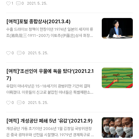
작성시간
1
0
2021. 5. 25.
자리에서 카터는 보이콧을 확정했다. 동맹인 한국..
98년 130엔이던 햄버거 가격을 반값인 65엔으로 내렸다.
과도한 할인이라는 비판이 쏟아졌지만 판매량이 1년 전의
10배에 달할 정도로 대박을 쳤다. 100엔숍, 저가 의류업체
[여적]포털 종합상사(2021.3.4)
유니클로, 규동(소고기덮밥) 체인 요시노야(吉野屋) 등이
글 내용
이 시대를 대표하는 기업들이다. 요시노야가 후발업체 스
수출 드라이브 정책이 한창이던 1974년 일본의 세지마 류
키야, 마쓰야와 벌인 할인경쟁은 ‘규동전쟁’으로 불릴 정도
조(瀨島龍三·1911~2007) 이토추(伊藤忠)상사 회장이
로 치열하게 전개되면서 덮밥 가격이 180엔(약 1870원)
방한해 이낙선 상공부 장관에게 ‘한국에서의 종합상사 설
까지 하락했다. 저가경쟁은 불황경제의 특징이다. 줄어든
립에 대한 계획서’를 건넸다. 중소 섬유수출업체 이토추상
작성시간
0
0
2021. 5. 25.
수입에 맞춰 지출을 줄이..
사를 세계적인 종합상사로 성장시켜 ‘전설의 상사맨’으로
통하는 세지마는 한국이 ‘수출입국(立國)’을 하려면 종합
상사를 만들라고 조언했다. 이듬해 정부는 상공부 고시로
[여적]‘조선인이 우물에 독을 탔다’(2021.2.1
종합상사 제도를 도입하고 대우실업, 삼성물산, 쌍용, 국제
7)
상사 등 7개사를 지정했다. 한국 종합상사의 역사는 곧 수
글 내용
출의 역사이다. 종합상사들은 정부의 각종 세제·금융 혜택
유럽의 마녀사냥은 15~18세기의 광범위한 기간에 걸쳐
을 받으며 빠르게 수출 주역으로 자리잡았다. 종합상사를
이뤄졌다. 이웃들의 신고로 붙잡힌 마녀들은 특별재판소에
통한 한국의 수출비중은 1999년 51%에 달했다. 전체 수
서 이단심문관에게 죄를 추궁당하는 과정에서 고문을 견디
작성시간
0
0
2021. 5. 25.
출액의 절반을 종합상사가 책임졌던 것..
지 못하고 죽거나 살아남더라도 처형되기 일쑤였다. 마녀
를 가리는 기준은 야간 집회인 ‘사바트’에 참가했는지 여부
였다. 사바트에서는 악마숭배, 유아살해, 인육섭취 등이 저
[여적] 개성공단 폐쇄 5년 '유감'(2021.2.9)
질러졌다고 당시 사람들은 믿었다. 마녀사냥의 극성기인 1
글 내용
개성공단 가동 초기이던 2006년 1월 김정일 국방위원장
560~1660년대는 종교개혁이 한창이었다. 종교개혁의
은 중국 광저우와 선전을 시찰했다. 1979년 경제특구로 지
거센 도전에 위기감을 느낀 가톨릭 교회는 중세적 질서를