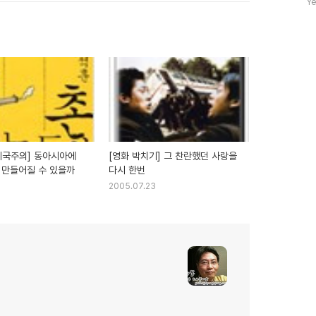
Ye
수
제국주의] 동아시아에
[영화 박치기] 그 찬란했던 사랑을
 만들어질 수 있을까
다시 한번
3
2005.07.23