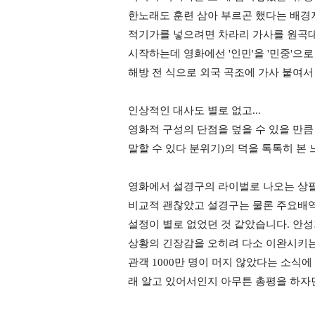
한노래도 훈련 삼아 부르곤 했다는 배경
적기가를 넣으려면 차라리 가사를 원곡
시작하는데 영화에선
인민
을
민중
으로
'
'
'
'
해방 전 식으로 외국 곡조에 가사 붙여
인상적인 대사도 별로 없고
...
영화적 구성의 단점을 덮을 수 있을 만큼
말할 수 있다 분위기
의 덕을 톡톡히 본
)
영화에서 설경구의 라이벌로 나오는 상
비교적 괜찮았고 설경구는 물론 주요배역
설정이 별로 없었던 것 같았습니다
안성
.
상황의 긴장감을 오히려 다소 이완시키
관객
만 명이 머지 않았다는 소식에
1000
래 알고 있어서인지 아무튼 총평을 하자