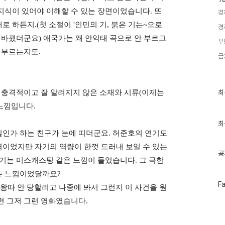
지식이 있어야 이해할 수 있는 장면이었습니다
또
.
경
대로 하든지
첫 소절이
인민의 기
붉은 기는
으로
.(
'
,
~
경
 바꿨더군요
애국가는 왜 안익태 곡으로 안 부르고
)
부
서 부르는지도
.
금
최
 충격적이고 잘 알려지지 않은 소재와 시류
이제는
(
최
근
 느낌입니다
.
글
과
인
최
기
필인가 하는 친구가 눈에 띠더군요
허준호의 연기도
.
글
이었지만 자기의 역량이 한껏 드러내 보일 수 있는
공
기는 미스캐스팅 같은 느낌이 들었습니다
그 극한
.
는 느낌이었달까요
?
페
F
 왕따 안 당할려고 나중에 봐서 그런지 이 사건을 원
이
스
면 그저 그런 영화였습니다
.
북
트
위