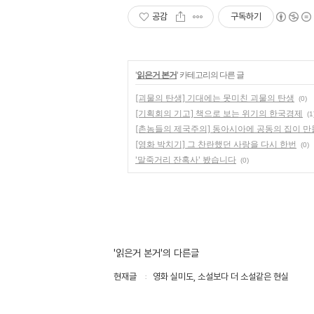
공감
구독하기
'
읽은거 본거
' 카테고리의 다른 글
[괴물의 탄생] 기대에는 못미친 괴물의 탄생
(0)
[기획회의 기고] 책으로 보는 위기의 한국경제
(1
[촌놈들의 제국주의] 동아시아에 공동의 집이 만
[영화 박치기] 그 찬란했던 사랑을 다시 한번
(0)
'말죽거리 잔혹사' 봤습니다
(0)
'읽은거 본거'의 다른글
현재글
영화 실미도, 소설보다 더 소설같은 현실