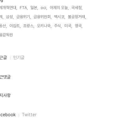
제개혁연대,
FTA,
일본,
oci,
어제의 오늘,
국세청,
제,
삼성,
금융위기,
금융위원회,
멕시코,
불공정거래,
동산,
이집트,
프랑스,
오키나와,
주식,
미국,
영국,
융감독원,
근글
인기글
근댓글
지사항
acebook
Twitter