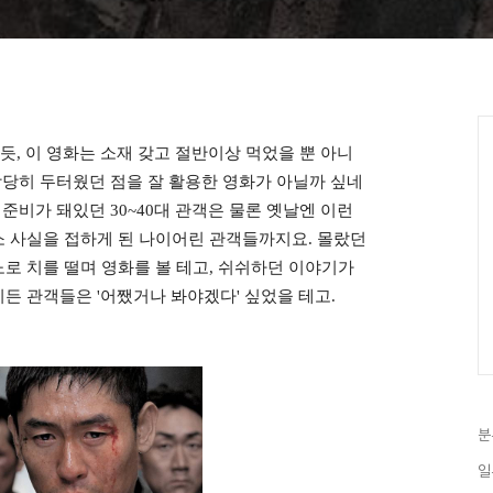
있듯
이 영화는 소재 갖고 절반이상 먹었을 뿐 아니
,
상당히 두터웠던 점을 잘 활용한 영화가 아닐까 싶네
 준비가 돼있던
대 관객은 물론 옛날엔 이런
30~40
소 사실을 접하게 된 나이어린 관객들까지요
몰랐던
.
로 치를 떨며 영화를 볼 테고
쉬쉬하던 이야기가
,
이든 관객들은
어쨌거나 봐야겠다
싶었을 테고
'
'
.
분
일