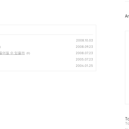
터
플
러
Ar
그
인
Ca
2008.10.03
2008.09.23
)
들어질 수 있을까
2008.07.23
(0)
2005.07.23
2004.01.25
방
To
문
To
자