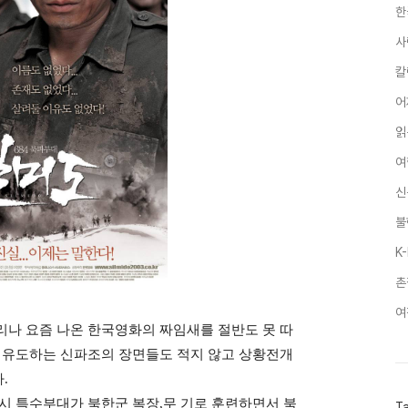
한
사
칼
어
읽
여
신
불
K
촌
여
나 요즘 나온 한국영화의 짜임새를 절반도 못 따
 유도하는 신파조의 장면들도 적지 않고 상황전개
다
.
시 특수부대가 북한군 복장
무 기로 훈련하면서 북
,
T