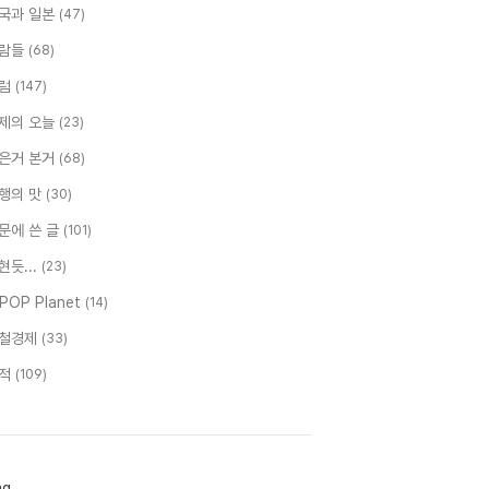
국과 일본
(47)
람들
(68)
럼
(147)
제의 오늘
(23)
은거 본거
(68)
행의 맛
(30)
문에 쓴 글
(101)
현듯...
(23)
-POP Planet
(14)
철경제
(33)
적
(109)
ag