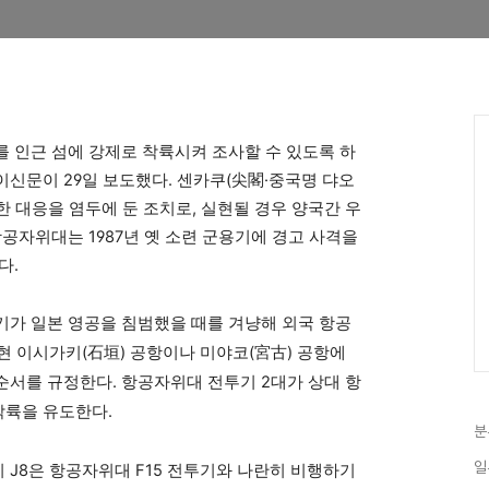
 인근 섬에 강제로 착륙시켜 조사할 수 있도록 하
신문이 29일 보도했다. 센카쿠(尖閣·중국명 댜오
 대응을 염두에 둔 조치로, 실현될 경우 양국간 우
항공자위대는 1987년 옛 소련 군용기에 경고 사격을
다.
기가 일본 영공을 침범했을 때를 겨냥해 외국 항공
현 이시가키(石垣) 공항이나 미야코(宮古) 공항에
순서를 규정한다. 항공자위대 전투기 2대가 상대 항
착륙을 유도한다.
분
일
J8은 항공자위대 F15 전투기와 나란히 비행하기