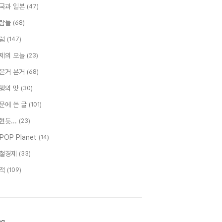
국과 일본
(47)
람들
(68)
럼
(147)
제의 오늘
(23)
은거 본거
(68)
행의 맛
(30)
문에 쓴 글
(101)
현듯...
(23)
-POP Planet
(14)
철경제
(33)
적
(109)
ag