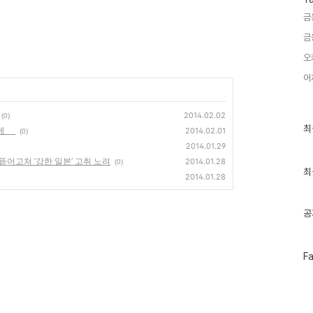
금
금
오
어
2014.02.02
(0)
최
최
 아베
2014.02.01
(0)
근
2014.01.29
글
과
 뜯어고쳐 ‘강한 일본’ 고취 노려
2014.01.28
(0)
인
최
2014.01.28
기
글
공
페
F
이
스
북
성
트
위