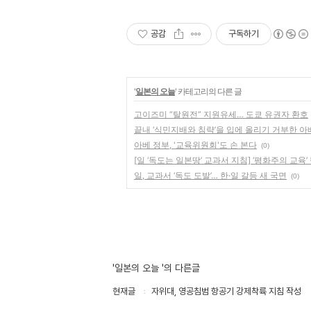
공감
구독하기
'
일본의 오늘
' 카테고리의 다른 글
고이즈미 “탈원전” 지원유세… 도쿄 유권자 환호
끝내 ‘식민지배와 침략’을 입에 올리기 거부한
아베 정부, '교육위원회'도 손 본다
(0)
[일 ‘독도는 일본땅’ 교과서 지침] ‘평화주의 교육’
일, 교과서 ‘독도 도발’… 한·일 갈등 새 국면
(0)
'일본의 오늘 '의 다른글
현재글
자위대, 영공침범 항공기 강제착륙 지침 작