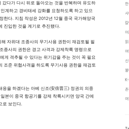
러 갔다가 다시 뒤로 돌아오는 것을 반복하며 유도하
한
에 인계하고 경비태세 강화를 요청하도록 하고 있으
사
한다. 지침 작성은 2012년 12월 중국 국가해양국
칼
에 진입한 것을 계기로 추진됐다.
어
해 자위대 조종사의 무기사용 권한이 재검토될 필
읽
 조종사의 권한은 경고 사격과 강제착륙 명령으로
여
에게 격추될 수 있다는 위기감을 주는 것이 꼭 필요
신
의 조준 위협사격을 하도록 무기사용 권한을 재검토
불
K
대응을 하겠다는 아베 신조(安倍晋三) 정권의 의중
촌
 일본이 중국 항공기를 강제 착륙시키면 양국 간에
여
으로 보인다.
T