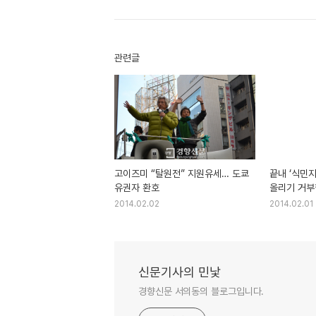
관련글
고이즈미 “탈원전” 지원유세… 도쿄
끝내 ‘식민
유권자 환호
2014.02.02
2014.02.01
신문기사의 민낯
경향신문 서의동의 블로그입니다.