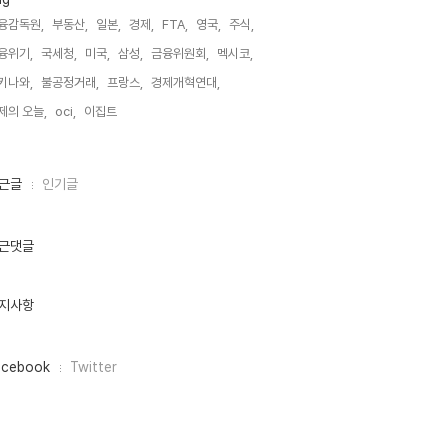
융감독원,
부동산,
일본,
경제,
FTA,
영국,
주식,
융위기,
국세청,
미국,
삼성,
금융위원회,
멕시코,
키나와,
불공정거래,
프랑스,
경제개혁연대,
제의 오늘,
oci,
이집트,
근글
인기글
근댓글
지사항
acebook
Twitter