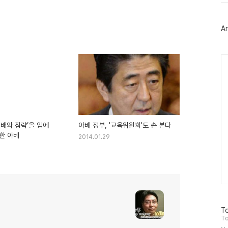
터
플
러
Ar
그
인
Ca
지배와 침략’을 입에
아베 정부, '교육위원회'도 손 본다
올리기 거부한 아베
2014.01.29
방
To
문
To
자