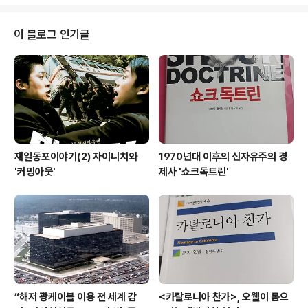
입장을 밝힌 것에 “우리야말로 실망했다”고 말했다. 그는 미국이 실망했다고 밝
힌 것은 “(야스쿠니 참배를 막지 못한 것과 관련한) 중국을 향한 변명에 지나지
않는다”면서 “미국이 중국에 제대로 할 말을 못하는 처지가 됐다”고 비꼬았다.
이 블로그 인기글
에토 보좌관은 “지난해 11월20일 미국을 방문해 대니얼 러셀 국무부 동아·태
차관보, 리처드..
재일동포이야기(2) 자이니치와
1970년대 이후의 신자유주의 경
'커밍아웃'
제사 '쇼크독트린'
“해저 광케이블 이용 전 세계 감
<카탈로니아 찬가>, 오웰이 몸으