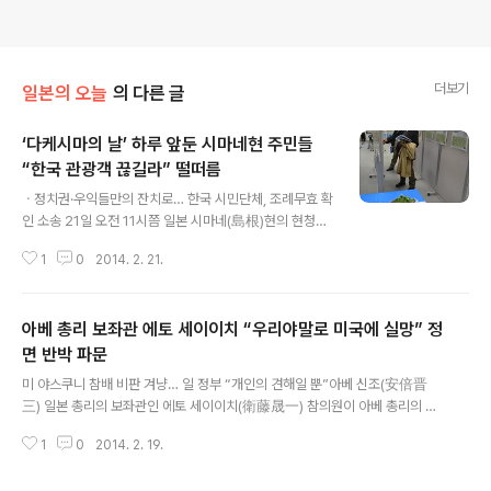
더보기
일본의 오늘
의 다른 글
‘다케시마의 날’ 하루 앞둔 시마네현 주민들
“한국 관광객 끊길라” 떨떠름
글 내용
ㆍ정치권·우익들만의 잔치로… 한국 시민단체, 조례무효 확
인 소송 21일 오전 11시쯤 일본 시마네(島根)현의 현청이
있는 마쓰에(松江) 시내 중심부를 가로지르는 호리카와
1
0
2014. 2. 21.
(掘川)운하 선착장. 시를 둘러싼 거대 호수와 시내를 잇는
운하가 명물로 ‘물의 도시’로 불리는 이곳에 한국인 단체관
광객들이 지붕을 이은 작은 목선을 타고 운하관광을 즐기
아베 총리 보좌관 에토 세이이치 “우리야말로 미국에 실망” 정
고 있었다. 선착장 직원들이 한국말로 “안녕하세요”라고
외치자 관광객들은 활짝 웃는 표정으로 손을 흔들었다. 독
면 반박 파문
글 내용
도 영유권 주장을 강화하고 있는 아베 신조(安倍晋三) 정
미 야스쿠니 참배 비판 겨냥… 일 정부 “개인의 견해일 뿐”아베 신조(安倍晋
권 들어 2번째로 치러지는 ‘다케시마(竹島·독도의 일본식
三) 일본 총리의 보좌관인 에토 세이이치(衛藤晟一) 참의원이 아베 총리의 지
명칭)의 날’ 행사를 하루 앞둔 마쓰에 시내는 이렇다 할 긴
난해 말 야스쿠니(靖國)신사 참배에 실망감을 표시한 미국을 정면 비판하는 동
장감이 느껴지지 않았다. 시의 관문인 이즈모(出雲)공항과
1
0
2014. 2. 19.
영상을 제작, 공개해 파문이 일고 있다. 19일 마이니치신문에 따르면 에토 보좌
마쓰에 역 광장 앞에는 ‘돌아오라 ..
관은 전날 인터넷 TV에 올린 동영상에서 미국이 야스쿠니 참배에 ‘실망했다’는