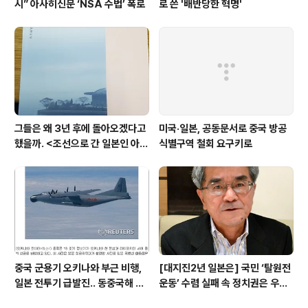
시” 아사히신문 ‘NSA 수법’ 폭로
로 쓴 '배반당한 혁명'
그들은 왜 3년 후에 돌아오겠다고
미국·일본, 공동문서로 중국 방공
했을까. <조선으로 간 일본인 아내
식별구역 철회 요구키로
>
중국 군용기 오키나와 부근 비행,
[대지진2년 일본은] 국민 ‘탈원전
일본 전투기 급발진.. 동중국해 중-
운동’ 수렴 실패 속 정치권은 우향
일 신경전 재개
우