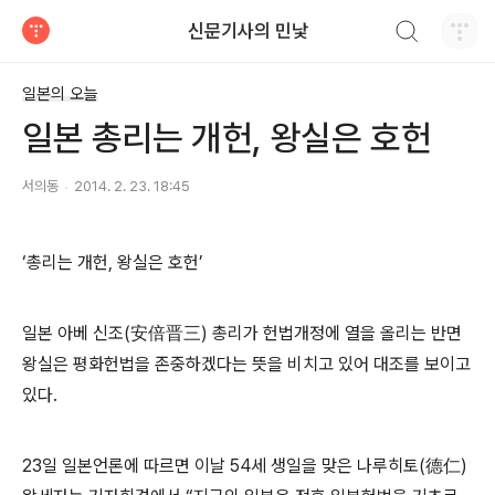
검색하기
신문기사의 민낯
티스토리
일본의 오늘
일본 총리는 개헌, 왕실은 호헌
서의동
2014. 2. 23. 18:45
‘총리는 개헌, 왕실은 호헌’
일본 아베 신조(安倍晋三) 총리가 헌법개정에 열을 올리는 반면
왕실은 평화헌법을 존중하겠다는 뜻을 비치고 있어 대조를 보이고
있다.
23일 일본언론에 따르면 이날 54세 생일을 맞은 나루히토(德仁)