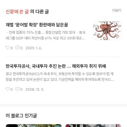
더보기
신문에 쓴 글
의 다른 글
재벌 ‘문어발 확장’ 환란때와 닮은꼴
글 내용
ㆍ전체 업종의 75% 진출 … 종합건설업 가장 많아 ㆍ범 8
대그룹 GDP 대비 자산비중 61% 사상 최고 30대 대규모
기업집단(재벌)이 가장 많이 진출한 업종은 종합건설업이
0
0
2009. 1. 6.
며, 최근에는 부동산업에도 속속 진출하고 있는 것으로 나
타났다. 또 30대 재벌들의 신규업종 진출이 지속적으로 늘
어나고 있으며, 과거 친족 계열을 합한 범 8대 재벌그룹의
한국투자공사, 국내투자 추진 논란 … 해외투자 취지 위배
투자 비중이 과잉·중복투자가 절정에 달했던 1996년과 맞
글 내용
먹는 수준에 이른 것으로 조사됐다. 재벌의 경제력 집중과
광고 한국투자공사(KIC)가 국내 주식, 부동산에 투자할 수 있도록 정부가 법 개
문어발식 확장 경영이 외환위기 당시와 비슷한 수준이라는
정을 추진하고 있어 논란이 일고 있다. 기금전액을 해외에 투자하도록 한 KIC의
지적이다. ◇재벌그룹, 건설·부동산업 진출 급증=경제개혁
설립 목적과도 맞지 않을 뿐 아니라 달러를 매각해 국내에 투자할 경우 그만큼
연대가 6일 내놓은 ‘2008년 재벌의 경제력 집중과 업종
0
0
2008. 12. 5.
외환보유액이 줄어들 위험성이 크기 때문이다. 기획재정부는 지난달 19일 KIC
다각화 현황 분석’에 따르면 30대 기업집단이 진출해 있는
자산의 국내 운용과 차입·채권발행을 허용하는 내용을 담은 ‘한국투자공사법’
업종은 지난해 47개로 ..
개정안을 입법예고했다. 개정안은 한국투자공사의 차입과 채권 발행을 허용하
고, KIC의 위탁자산을 해외에서 외화로만 운용하도록 한 제한규정을 삭제했다.
재정부는 법개정 이유로 “위탁자산이 원칙적으로 해외에서 외화로만 운용되면
이 블로그 인기글
서 자산운용 전략상 제약이 따르는 데다 최근 국제금융시장 환경을 고려할 때
실효성이나 합리성이 결여..