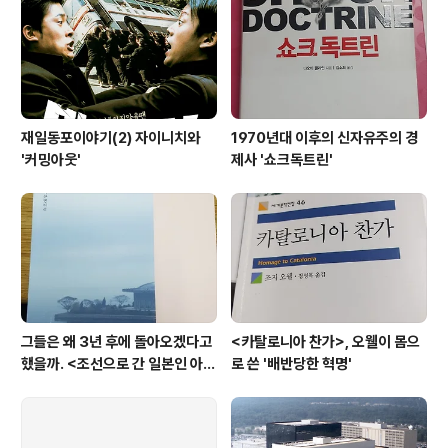
재일동포이야기(2) 자이니치와
1970년대 이후의 신자유주의 경
'커밍아웃'
제사 '쇼크독트린'
그들은 왜 3년 후에 돌아오겠다고
<카탈로니아 찬가>, 오웰이 몸으
했을까. <조선으로 간 일본인 아내
로 쓴 '배반당한 혁명'
>