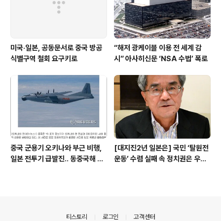
미국·일본, 공동문서로 중국 방공
“해저 광케이블 이용 전 세계 감
식별구역 철회 요구키로
시” 아사히신문 ‘NSA 수법’ 폭로
중국 군용기 오키나와 부근 비행,
[대지진2년 일본은] 국민 ‘탈원전
일본 전투기 급발진.. 동중국해 중-
운동’ 수렴 실패 속 정치권은 우향
일 신경전 재개
우
의안내
티스토리
로그인
고객센터